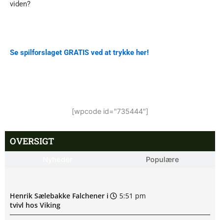
viden?
Se spilforslaget GRATIS ved at trykke her!
[wpcode id="735444"]
OVERSIGT
Nyheder
Populære
Henrik Sælebakke Falchener i
5:51 pm
tvivl hos Viking