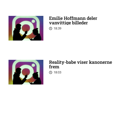
ude for Randers FC
Emilie Hoffmann deler
vanvittige billeder
Status på Paul Izzo hos
6:38 am
Randers FC
18:39
Superligaen – AC Horsens
6:15 am
mod Brøndby IF: Optakt,
forventede opstillinger,
Reality-babe viser kanonerne
skader og karantæner
frem
[2026/08/09]
18:03
Superligaen – Randers FC
6:08 am
mod Lyngby Boldklub:
Optakt, forventede
opstillinger, skader og
Camilla Martin deler
karantæner [2026/08/09]
opsigtsvækkende billede
17:24