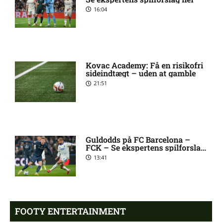
16:04
Jay-Roy Jornell Grot ude med
11:28 am
skade for OB
Kovac Academy: Få en risikofri
Sønderjyske uden Rasmus
11:23 am
sideindtægt – uden at gamble
Hjorth Vinderslev:
21:51
skadesstatus
Alexander Magnus Busch
9:46 am
skadet: seneste nyt hos
Guldodds på FC Barcelona –
Silkeborg IF
FCK – Se ekspertens spilforslag
her
13:41
Mads Lautrup Freundlich på
8:31 am
skadeslisten hos Silkeborg IF
FOOTY ENTERTAINMENT
Skadesnyt: Warren Caddy
8:17 am