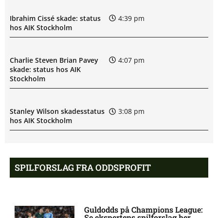
Ibrahim Cissé skade: status
4:39 pm
hos AIK Stockholm
Charlie Steven Brian Pavey
4:07 pm
skade: status hos AIK
Stockholm
Stanley Wilson skadesstatus
3:08 pm
hos AIK Stockholm
Rodrigo Jhossel Huescas
1:19 pm
Hurtado misser kamp for FC
SPILFORSLAG FRA ODDSPROFIT
København
1. Division – AaB mod Kolding
12:32 pm
Guldodds på Champions League:
IF: Optakt [2026/08/09]
Se ekspertens spilforslag her