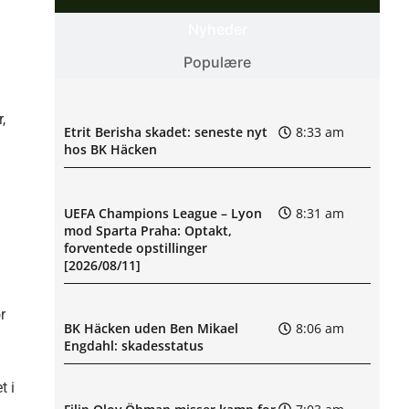
Nyheder
Populære
,
Etrit Berisha skadet: seneste nyt
8:33 am
hos BK Häcken
UEFA Champions League – Lyon
8:31 am
mod Sparta Praha: Optakt,
forventede opstillinger
[2026/08/11]
r
BK Häcken uden Ben Mikael
8:06 am
Engdahl: skadesstatus
t i