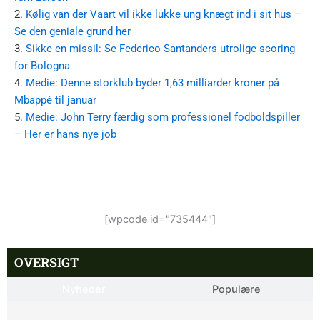
2.
Kølig van der Vaart vil ikke lukke ung knægt ind i sit hus –
Se den geniale grund her
3.
Sikke en missil: Se Federico Santanders utrolige scoring
for Bologna
4.
Medie: Denne storklub byder 1,63 milliarder kroner på
Mbappé til januar
5.
Medie: John Terry færdig som professionel fodboldspiller
– Her er hans nye job
[wpcode id="735444"]
OVERSIGT
Nyheder
Populære