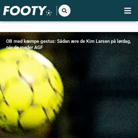
Gå
til
indholdet
OB med kæmpe gestus: Sådan ære de Kim Larsen på lørdag,
når de møder AGF