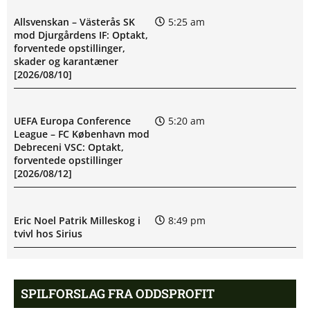
Allsvenskan – Västerås SK
5:25 am
mod Djurgårdens IF: Optakt,
forventede opstillinger,
skader og karantæner
[2026/08/10]
UEFA Europa Conference
5:20 am
League – FC København mod
Debreceni VSC: Optakt,
forventede opstillinger
[2026/08/12]
Eric Noel Patrik Milleskog i
8:49 pm
tvivl hos Sirius
Rangers afviser gigantbud på
8:42 pm
SPILFORSLAG FRA ODDSPROFIT
Chermiti