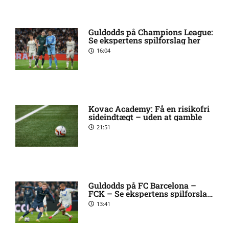
Ajax-profil bekræfter: I dialog
8:38 pm
Guldodds på Champions League:
med PSG
Se ekspertens spilforslag her
16:04
Allsvenskan – Sirius mod IF
7:54 pm
Brommapojkarna: Optakt,
forventede opstillinger,
skader og karantæner
[2026/08/10]
Kovac Academy: Få en risikofri
sideindtægt – uden at gamble
21:51
Mats Møller Dæhli i tvivl hos
7:50 pm
Molde
Tvivl om Halldor Østervold
6:52 pm
Guldodds på FC Barcelona –
FCK – Se ekspertens spilforslag
Stenevik hos Molde
her
13:41
Anders Bleg Christiansen
5:54 pm