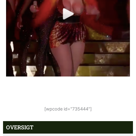
[wpcode id="735444"]
OVERSIGT