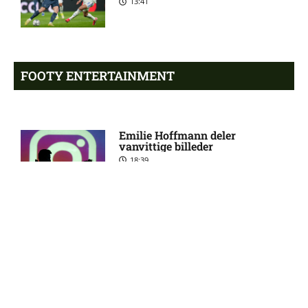
13:41
chokskifte
Arsenal henter Bruno
9:55 pm
Guimarães
FOOTY ENTERTAINMENT
Eliteserien – Sandefjord mod
7:58 pm
KFUM Oslo: Optakt,
Emilie Hoffmann deler
forventede opstillinger,
vanvittige billeder
skader og karantæner
18:39
[2026/08/07]
2. Division – B 93 mod
4:54 pm
Roskilde: Optakt, forventede
opstillinger, skader og
Reality-babe viser kanonerne
karantæner [2026/08/07]
frem
18:03
2. Division – Middelfart mod
12:19 pm