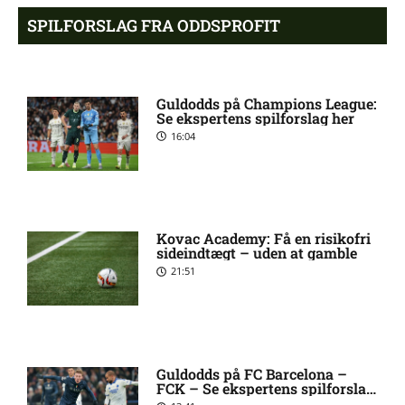
Atlético forbereder bud på
10:23 pm
SPILFORSLAG FRA ODDSPROFIT
Tottenham-anfører
Manchester United sender
10:14 pm
Guldodds på Champions League:
målmand til Spanien
Se ekspertens spilforslag her
16:04
Roma enig med Atlético om
10:09 pm
verdensmester
Kovac Academy: Få en risikofri
Chelsea sælger Chalobah til
10:06 pm
sideindtægt – uden at gamble
Como
21:51
Premier League-klub henter
10:04 pm
FCN-profil
Guldodds på FC Barcelona –
FCK – Se ekspertens spilforslag
Salah lander i Tyrkiet til
10:00 pm
her