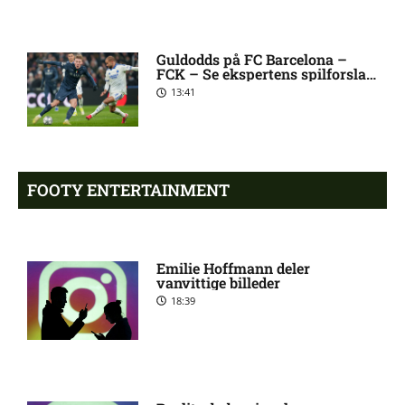
Guldodds på FC Barcelona –
Ilay Feingold skadesstatus
7:14 pm
FCK – Se ekspertens spilforslag
hos New England Revolution
her
13:41
2. Division – Næstved mod
6:50 pm
HIK: Optakt [2026/08/09]
FOOTY ENTERTAINMENT
Luca Daniel Langoni i tvivl
5:39 pm
hos New England Revolution
Emilie Hoffmann deler
vanvittige billeder
James Maurer på skadeslisten
4:21 pm
18:39
hos Houston Dynamo
Filip Strømland Lien ude:
3:39 pm
seneste nyt hos Start