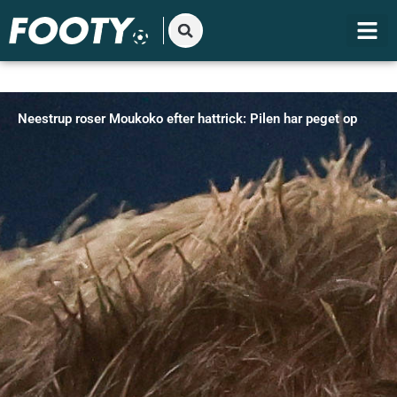
Gå
til
indholdet
Neestrup roser Moukoko efter hattrick: Pilen har peget op