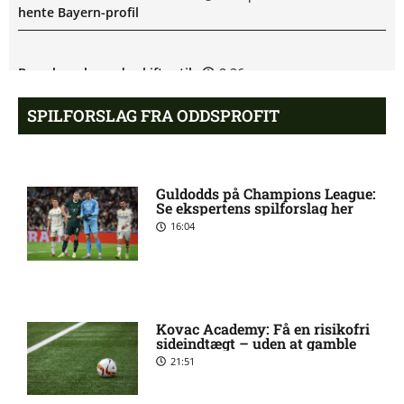
hente Bayern-profil
Barcelona-legende skifter til
8:36 pm
LA Galaxy
SPILFORSLAG FRA ODDSPROFIT
PSG enig med Barcelona-
8:34 pm
profil
Guldodds på Champions League:
Se ekspertens spilforslag her
16:04
Liverpool henter Barcelona-
8:31 pm
anfører
West Ham henter
8:29 pm
Tottenham-spiller
Kovac Academy: Få en risikofri
sideindtægt – uden at gamble
21:51
Andrew Mikobi Farrell skadet:
7:21 pm
seneste nyt