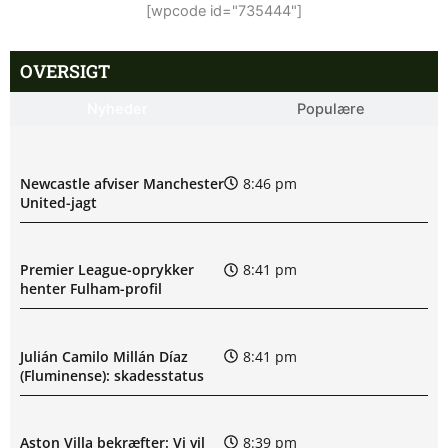
[wpcode id="735444"]
OVERSIGT
Nyheder
Populære
Newcastle afviser Manchester
8:46 pm
United-jagt
Premier League-oprykker
8:41 pm
henter Fulham-profil
Julián Camilo Millán Díaz
8:41 pm
(Fluminense): skadesstatus
Aston Villa bekræfter: Vi vil
8:39 pm