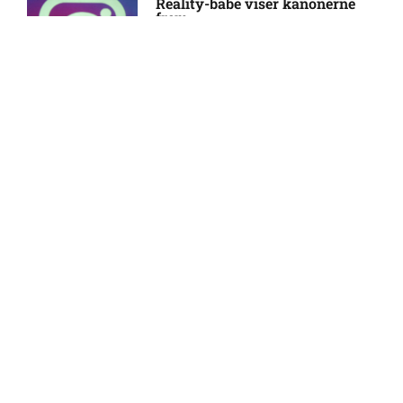
Reality-babe viser kanonerne
frem
18:03
Major League Soccer – New
3:19 pm
England Revolution mod
Houston Dynamo: Optakt,
forventede opstillinger,
skader og karantæner
[2026/08/08]
Camilla Martin deler
opsigtsvækkende billede
17:24
Skadesnyt: Kristoffer
2:45 pm
Tønnessen ude for Start
Marius Nordal tvivlsom til
1:32 pm
FOOTY LIFESTYLE
Starts kamp
Eliteserien – Viking mod
12:40 pm
Husker du Claire fra ‘Klovn’?
Sarpsborg 08 FF: Optakt,
Sådan ser hun ud i dag som 53-
forventede opstillinger,
årig
12:29
skader og karantæner