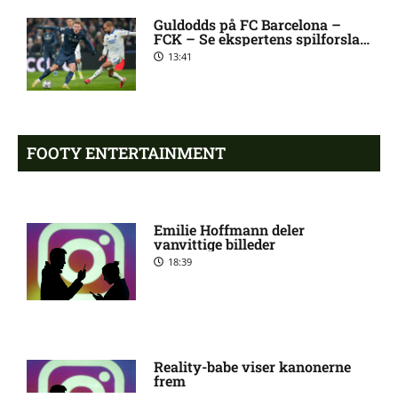
Guldodds på FC Barcelona –
FCK – Se ekspertens spilforslag
Salah lander i Tyrkiet til
10:00 pm
her
13:41
chokskifte
Arsenal henter Bruno
9:55 pm
Guimarães
FOOTY ENTERTAINMENT
Eliteserien – Sandefjord mod
7:58 pm
KFUM Oslo: Optakt,
Emilie Hoffmann deler
forventede opstillinger,
vanvittige billeder
skader og karantæner
18:39
[2026/08/07]
2. Division – B 93 mod
4:54 pm
Roskilde: Optakt, forventede
opstillinger, skader og
Reality-babe viser kanonerne
karantæner [2026/08/07]
frem