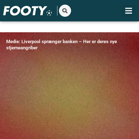
Gå
til
indholdet
Medie: Liverpool sprænger banken – Her er deres nye
stjerneangriber