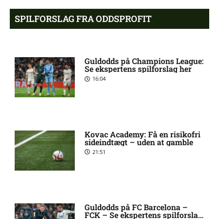
SPILFORSLAG FRA ODDSPROFIT
Allsvenskan – Orgryte IS mod
9:52 am
AIK Stockholm: Optakt,
forventede opstillinger,
Guldodds på Champions League:
skader og karantæner
Se ekspertens spilforslag her
[2026/08/08]
16:04
Joe Zen Robert Bell i tvivl hos
9:43 am
Viking
Kovac Academy: Få en risikofri
sideindtægt – uden at gamble
Frederik Carstensen ude:
8:43 am
21:51
seneste nyt hos Sarpsborg 08
FF
Status på Per Samuel Frick
8:11 am
hos IF Elfsborg
Guldodds på FC Barcelona –
FCK – Se ekspertens spilforslag