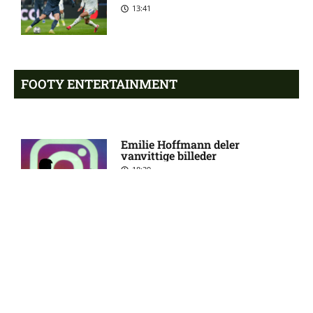
her
13:41
Superligaen – Silkeborg IF
7:13 am
mod OB: Optakt, forventede
opstillinger, skader og
karantæner [2026/08/10]
FOOTY ENTERTAINMENT
Magnus Smelhus Sjøeng
6:32 am
usikker til Vålerengas kamp
Emilie Hoffmann deler
vanvittige billeder
18:39
2. Division – Thisted FC mod
6:09 am
FA 2000: Optakt [2026/08/08]
Håkon Evjen på skadeslisten
6:07 am
hos Bodø/Glimt
Reality-babe viser kanonerne
frem
18:03
August Mikkelsen ude med
8:33 pm
skade for Bodø/Glimt