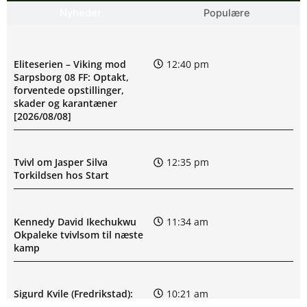
Nyheder
Populære
Eliteserien – Viking mod
12:40 pm
Sarpsborg 08 FF: Optakt,
forventede opstillinger,
skader og karantæner
[2026/08/08]
Tvivl om Jasper Silva
12:35 pm
Torkildsen hos Start
Kennedy David Ikechukwu
11:34 am
Okpaleke tvivlsom til næste
kamp
Sigurd Kvile (Fredrikstad):
10:21 am
skadesstatus