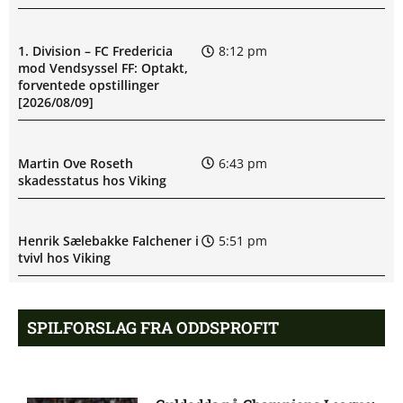
1. Division – FC Fredericia
8:12 pm
mod Vendsyssel FF: Optakt,
forventede opstillinger
[2026/08/09]
Martin Ove Roseth
6:43 pm
skadesstatus hos Viking
Henrik Sælebakke Falchener i
5:51 pm
tvivl hos Viking
Ibrahim Cissé skade: status
4:39 pm
SPILFORSLAG FRA ODDSPROFIT
hos AIK Stockholm
Charlie Steven Brian Pavey
4:07 pm