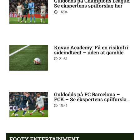
Guldodds på Champions League:
skade: status hos AIK
Se ekspertens spilforslag her
Stockholm
16:04
Stanley Wilson skadesstatus
3:08 pm
hos AIK Stockholm
Kovac Academy: Få en risikofri
sideindtægt – uden at gamble
Rodrigo Jhossel Huescas
1:19 pm
21:51
Hurtado misser kamp for FC
København
1. Division – AaB mod Kolding
12:32 pm
Guldodds på FC Barcelona –
IF: Optakt [2026/08/09]
FCK – Se ekspertens spilforslag
her
13:41
Jay-Roy Jornell Grot ude med
11:28 am
skade for OB
FOOTY ENTERTAINMENT