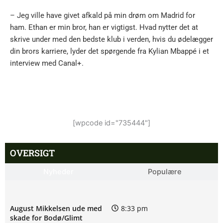
– Jeg ville have givet afkald på min drøm om Madrid for
ham. Ethan er min bror, han er vigtigst. Hvad nytter det at
skrive under med den bedste klub i verden, hvis du ødelægger
din brors karriere, lyder det spørgende fra Kylian Mbappé i et
interview med Canal+.
[wpcode id="735444"]
OVERSIGT
Nyheder
Populære
August Mikkelsen ude med
8:33 pm
skade for Bodø/Glimt