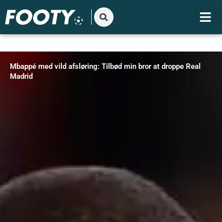
Gå
til
indholdet
Mbappé med vild afsløring: Tilbød min bror at droppe Real
Madrid