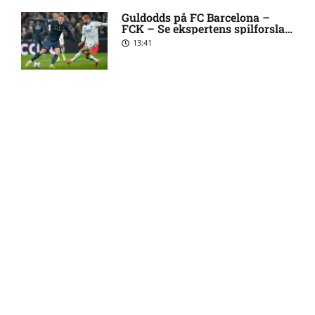
Roma enig med Atlético om
10:09 pm
Guldodds på FC Barcelona –
FCK – Se ekspertens spilforslag
verdensmester
her
13:41
Chelsea sælger Chalobah til
10:06 pm
Como
FOOTY ENTERTAINMENT
Premier League-klub henter
10:04 pm
FCN-profil
Emilie Hoffmann deler
vanvittige billeder
Salah lander i Tyrkiet til
10:00 pm
18:39
chokskifte
Arsenal henter Bruno
9:55 pm
Guimarães
Reality-babe viser kanonerne
frem
18:03