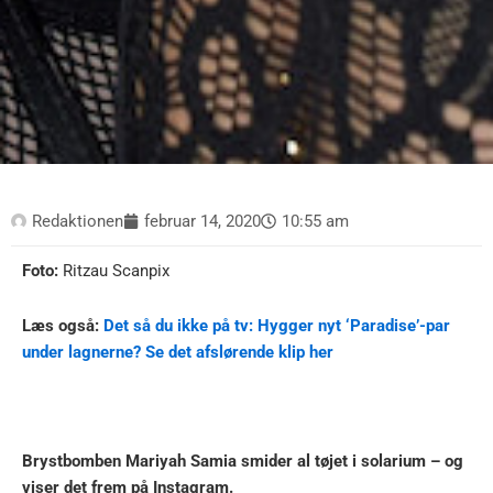
Redaktionen
februar 14, 2020
10:55 am
Foto:
Ritzau Scanpix
Læs også:
Det så du ikke på tv: Hygger nyt ‘Paradise’-par
under lagnerne? Se det afslørende klip her
Brystbomben Mariyah Samia smider al tøjet i solarium – og
viser det frem på Instagram.