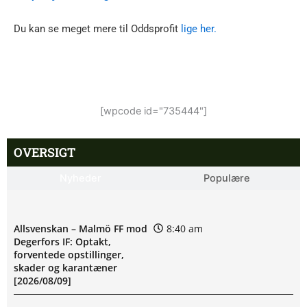
Du kan se meget mere til Oddsprofit
lige her.
[wpcode id="735444"]
OVERSIGT
Nyheder
Populære
Allsvenskan – Malmö FF mod
8:40 am
Degerfors IF: Optakt,
forventede opstillinger,
skader og karantæner
[2026/08/09]