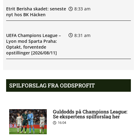
Etrit Berisha skadet: seneste
8:33 am
nyt hos BK Häcken
UEFA Champions League –
8:31 am
Lyon mod Sparta Praha:
Optakt, forventede
opstillinger [2026/08/11]
BK Häcken uden Ben Mikael
8:06 am
Engdahl: skadesstatus
SPILFORSLAG FRA ODDSPROFIT
Filip Olov Öhman misser
7:03 am
kamp for BK Häcken
Guldodds på Champions League:
Se ekspertens spilforslag her
16:04
UEFA Champions League –
6:13 am
Sabah FA mod AGF: Optakt,