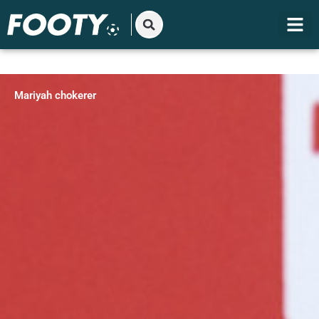
Gå
til
indholdet
Mariyah chokerer