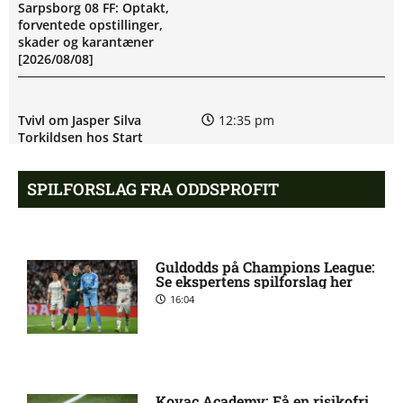
Sarpsborg 08 FF: Optakt,
forventede opstillinger,
skader og karantæner
[2026/08/08]
Tvivl om Jasper Silva
12:35 pm
Torkildsen hos Start
SPILFORSLAG FRA ODDSPROFIT
Kennedy David Ikechukwu
11:34 am
Okpaleke tvivlsom til næste
kamp
Guldodds på Champions League:
Se ekspertens spilforslag her
Sigurd Kvile (Fredrikstad):
10:21 am
16:04
skadesstatus
Allsvenskan – Orgryte IS mod
9:52 am
AIK Stockholm: Optakt,
Kovac Academy: Få en risikofri