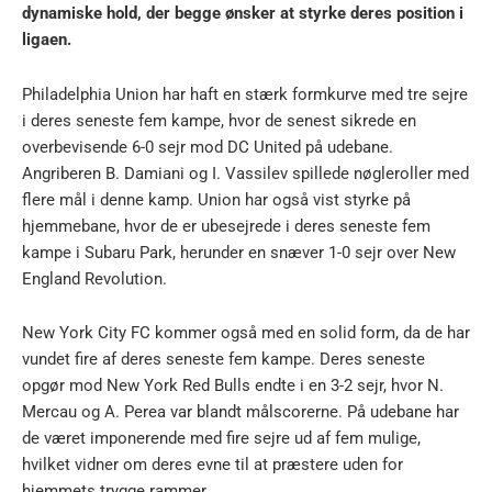
dynamiske hold, der begge ønsker at styrke deres position i
ligaen.
Philadelphia Union har haft en stærk formkurve med tre sejre
i deres seneste fem kampe, hvor de senest sikrede en
overbevisende 6-0 sejr mod DC United på udebane.
Angriberen B. Damiani og I. Vassilev spillede nøgleroller med
flere mål i denne kamp. Union har også vist styrke på
hjemmebane, hvor de er ubesejrede i deres seneste fem
kampe i Subaru Park, herunder en snæver 1-0 sejr over New
England Revolution.
New York City FC kommer også med en solid form, da de har
vundet fire af deres seneste fem kampe. Deres seneste
opgør mod New York Red Bulls endte i en 3-2 sejr, hvor N.
Mercau og A. Perea var blandt målscorerne. På udebane har
de været imponerende med fire sejre ud af fem mulige,
hvilket vidner om deres evne til at præstere uden for
hjemmets trygge rammer.