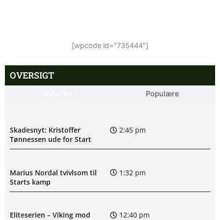
[wpcode id="735444"]
OVERSIGT
Nyheder
Populære
Skadesnyt: Kristoffer
2:45 pm
Tønnessen ude for Start
Marius Nordal tvivlsom til
1:32 pm
Starts kamp
Eliteserien – Viking mod
12:40 pm