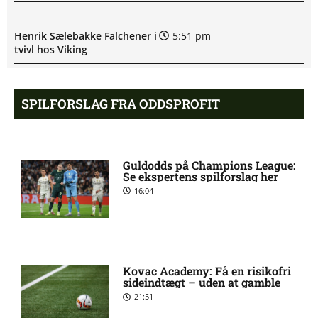
Henrik Sælebakke Falchener i
5:51 pm
tvivl hos Viking
Ibrahim Cissé skade: status
4:39 pm
SPILFORSLAG FRA ODDSPROFIT
hos AIK Stockholm
Charlie Steven Brian Pavey
4:07 pm
Guldodds på Champions League:
skade: status hos AIK
Se ekspertens spilforslag her
Stockholm
16:04
Stanley Wilson skadesstatus
3:08 pm
hos AIK Stockholm
Kovac Academy: Få en risikofri
sideindtægt – uden at gamble
Rodrigo Jhossel Huescas
1:19 pm
21:51
Hurtado misser kamp for FC