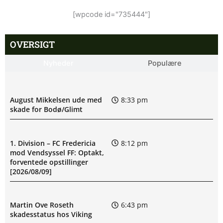
[wpcode id="735444"]
OVERSIGT
Nyheder
Populære
August Mikkelsen ude med
8:33 pm
skade for Bodø/Glimt
1. Division – FC Fredericia
8:12 pm
mod Vendsyssel FF: Optakt,
forventede opstillinger
[2026/08/09]
Martin Ove Roseth
6:43 pm
skadesstatus hos Viking