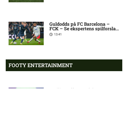
København
1. Division – AaB mod Kolding
12:32 pm
Guldodds på FC Barcelona –
IF: Optakt [2026/08/09]
FCK – Se ekspertens spilforslag
her
13:41
Jay-Roy Jornell Grot ude med
11:28 am
skade for OB
FOOTY ENTERTAINMENT
Sønderjyske uden Rasmus
11:23 am
Hjorth Vinderslev:
skadesstatus
Emilie Hoffmann deler
vanvittige billeder
Alexander Magnus Busch
9:46 am
18:39
skadet: seneste nyt hos
Silkeborg IF