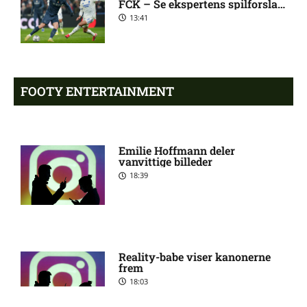
FCK – Se ekspertens spilforslag
hos New England Revolution
her
13:41
2. Division – Næstved mod
6:50 pm
HIK: Optakt [2026/08/09]
FOOTY ENTERTAINMENT
Luca Daniel Langoni i tvivl
5:39 pm
hos New England Revolution
Emilie Hoffmann deler
vanvittige billeder
James Maurer på skadeslisten
4:21 pm
18:39
hos Houston Dynamo
Filip Strømland Lien ude:
3:39 pm
seneste nyt hos Start
Reality-babe viser kanonerne
frem
18:03
Major League Soccer – New
3:19 pm
England Revolution mod