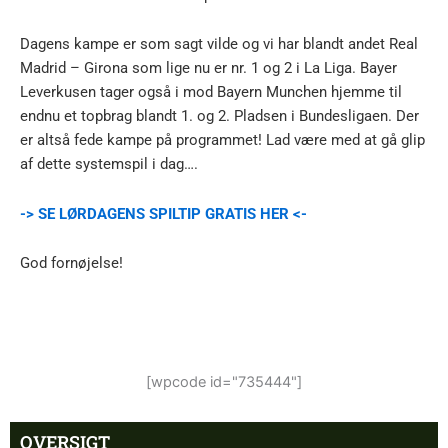
Dagens kampe er som sagt vilde og vi har blandt andet Real
Madrid – Girona som lige nu er nr. 1 og 2 i La Liga. Bayer
Leverkusen tager også i mod Bayern Munchen hjemme til
endnu et topbrag blandt 1. og 2. Pladsen i Bundesligaen. Der
er altså fede kampe på programmet! Lad være med at gå glip
af dette systemspil i dag….
-> SE LØRDAGENS SPILTIP GRATIS HER <-
God fornøjelse!
[wpcode id="735444"]
OVERSIGT