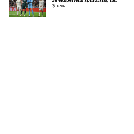
skader og karantæner
16:04
[2026/08/08]
2. Division – VSK Århus mod
12:26 pm
Fremad Amager: Optakt,
Kovac Academy: Få en risikofri
skader og karantæner
sideindtægt – uden at gamble
[2026/08/08]
21:51
1. Division – Hobro IK mod
9:11 am
AB: Optakt, skader og
karantæner [2026/08/08]
Guldodds på FC Barcelona –
FCK – Se ekspertens spilforslag
her
13:41
1. Division – Aarhus Fremad
5:46 am
mod HB Køge: Optakt,
forventede opstillinger,
skader og karantæner
[2026/08/08]
FOOTY ENTERTAINMENT