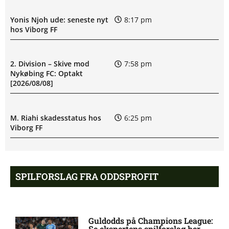
Yonis Njoh ude: seneste nyt
8:17 pm
hos Viborg FF
2. Division – Skive mod
7:58 pm
Nykøbing FC: Optakt
[2026/08/08]
M. Riahi skadesstatus hos
6:25 pm
Viborg FF
Opdatering: Isak Aron Sjong
6:09 pm
skade hos Bodø/Glimt
SPILFORSLAG FRA ODDSPROFIT
Eliteserien – Valerenga mod
4:43 pm
Bodo/Glimt: Optakt,
Guldodds på Champions League:
forventede opstillinger,
Se ekspertens spilforslag her