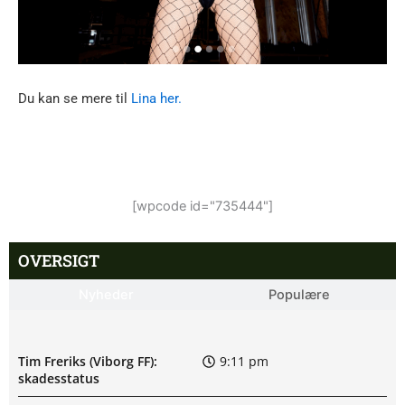
Du kan se mere til
Lina her.
[wpcode id="735444"]
OVERSIGT
Nyheder
Populære
Tim Freriks (Viborg FF):
9:11 pm
skadesstatus