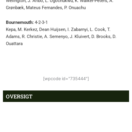
Welington, J. Aribo, L. Ugochukwu, K. Walker-Peters, A.
Grønbæk, Mateus Fernandes, P. Onuachu
Bournemouth:
4-2-3-1
Kepa, M. Kerkez, Dean Huijsen, I. Zabarnyi, L. Cook, T.
Adams, R. Christie, A. Semenyo, J. Kluivert, D. Brooks, D.
Ouattara
[wpcode id="735444"]
OVERSIGT
Nyheder
Populære
Superligaen – AC Horsens
6:15 am