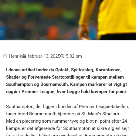
Henrik
februar 13, 2025
5:02 pm
I denne artikel finder du Optakt, Spilforslag, Karantæner,
Skader og Forventede Startopstillinger til kampen mellem
Southampton og Bournemouth. Kampen markerer et vigtigt
opgør i Premier League, hvor begge hold kæmper for point.
Southampton, der ligger i bunden af Premier League-tabellen,
tager imod Bournemouth hjemme på St. Mary’s Stadium.
Med en placering som nummer tyve og blot ni point efter 24
kampe, er det afgørende for Southampton at sikre sig en sejr
for at holde liv i håbet om overlevelse. Bournemouth, på den