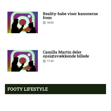
John Kennedy Batista de
5:23 am
Souza usikker til Fluminenses
Reality-babe viser kanonerne
kamp
frem
18:03
Newcastle afviser Manchester
8:46 pm
United-jagt
Camilla Martin deler
Premier League-oprykker
8:41 pm
opsigtsvækkende billede
henter Fulham-profil
17:24
Julián Camilo Millán Díaz
8:41 pm
(Fluminense): skadesstatus
FOOTY LIFESTYLE
Aston Villa bekræfter: Vi vil
8:39 pm
hente Bayern-profil
Husker du Claire fra ‘Klovn’?