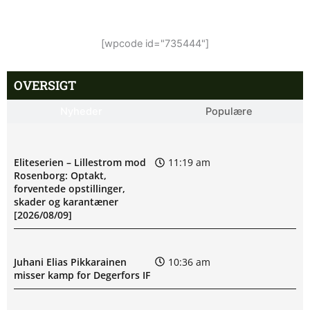
[wpcode id="735444"]
OVERSIGT
Nyheder
Populære
Eliteserien – Lillestrom mod
11:19 am
Rosenborg: Optakt,
forventede opstillinger,
skader og karantæner
[2026/08/09]
Juhani Elias Pikkarainen
10:36 am
misser kamp for Degerfors IF