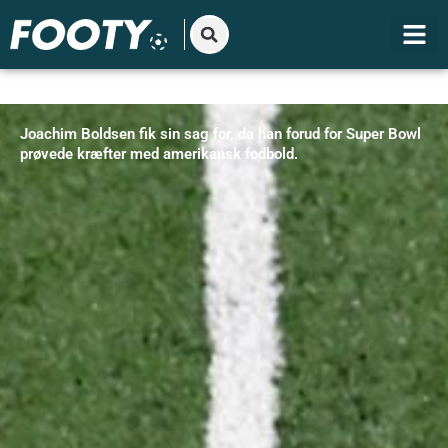
Gå
til
indholdet
Joachim Boldsen fik sin sag for, da han forud for Super Bowl
prøvede kræfter med amerikansk fodbold.