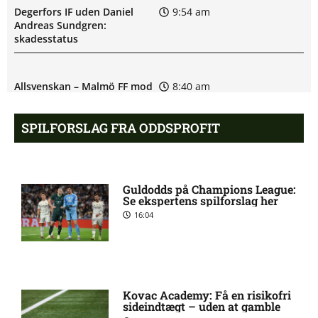
Degerfors IF uden Daniel
9:54 am
Andreas Sundgren:
skadesstatus
Allsvenskan – Malmö FF mod
8:40 am
Degerfors IF: Optakt,
forventede opstillinger,
SPILFORSLAG FRA ODDSPROFIT
skader og karantæner
[2026/08/09]
Guldodds på Champions League:
Etrit Berisha skadet: seneste
8:33 am
Se ekspertens spilforslag her
nyt hos BK Häcken
16:04
UEFA Champions League –
8:31 am
Lyon mod Sparta Praha:
Optakt, forventede
opstillinger [2026/08/11]
Kovac Academy: Få en risikofri
sideindtægt – uden at gamble