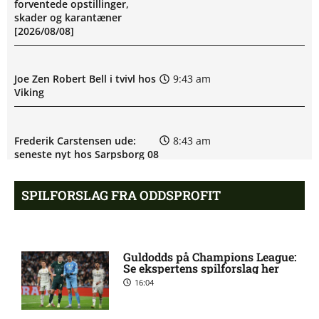
forventede opstillinger,
skader og karantæner
[2026/08/08]
Joe Zen Robert Bell i tvivl hos
9:43 am
Viking
Frederik Carstensen ude:
8:43 am
seneste nyt hos Sarpsborg 08
FF
SPILFORSLAG FRA ODDSPROFIT
Status på Per Samuel Frick
8:11 am
hos IF Elfsborg
Guldodds på Champions League:
Se ekspertens spilforslag her
Superligaen – Silkeborg IF
7:13 am
16:04
mod OB: Optakt, forventede
opstillinger, skader og
karantæner [2026/08/10]