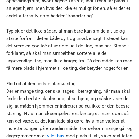
opbevaringsrum, hvor tingene kan stå, indtil man får plads i
sit eget hjem. Men hvis det ikke er muligt for en, så er der et
andet alternativ, som hedder “frasortering”.
Typisk er det ikke sådan, at man bare kan smide alt ud og
starte forfra – det er både dyrt og unødvendigt. I stedet kan
det være en god idé at sortere ud i de ting, man har. Simpelt
forklaret, så skal man simpelthen sortere alle de
unødvendige ting, man ikke bruger, fra. På den måde kan man
få mere plads i hjemmet til de ting, der betyder noget for en.
Find ud af den bedste planløsning
Der er mange ting, der skal tages i betragtning, når man skal
finde den bedste planløsning til sit hjem, og måske viser det
sig, at måden hjemmet er indrettet på nu, ikke er den bedste
løsning. Hvis man eksempelvis ønsker sig et man-room, så
kan det være, at det kan lade sig gøre, hvis man vælger at
indrette boligen på en anden måde. For selvom mange går og
dagdrømmer om et
vildt hus
med plads til alt, så er realiteten