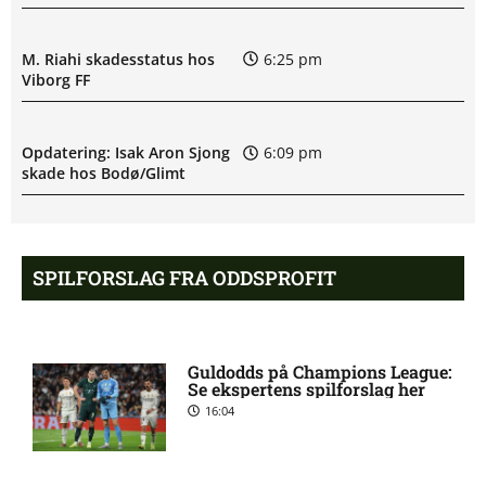
M. Riahi skadesstatus hos
6:25 pm
Viborg FF
Opdatering: Isak Aron Sjong
6:09 pm
skade hos Bodø/Glimt
Eliteserien – Valerenga mod
4:43 pm
Bodo/Glimt: Optakt,
SPILFORSLAG FRA ODDSPROFIT
forventede opstillinger,
skader og karantæner
[2026/08/08]
Guldodds på Champions League:
Se ekspertens spilforslag her
2. Division – VSK Århus mod
12:26 pm
16:04
Fremad Amager: Optakt,
skader og karantæner
[2026/08/08]