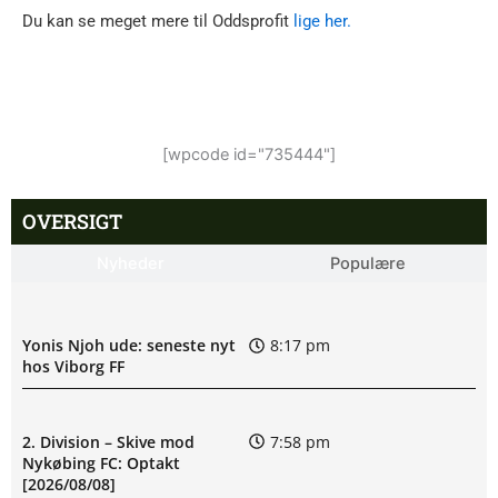
Du kan se meget mere til Oddsprofit
lige her.
[wpcode id="735444"]
OVERSIGT
Nyheder
Populære
Yonis Njoh ude: seneste nyt
8:17 pm
hos Viborg FF
2. Division – Skive mod
7:58 pm
Nykøbing FC: Optakt
[2026/08/08]