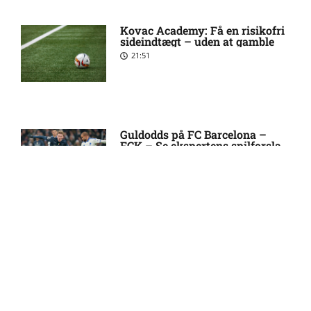
Kovac Academy: Få en risikofri
1. Division – Hobro IK mod
9:11 am
sideindtægt – uden at gamble
AB: Optakt, skader og
21:51
karantæner [2026/08/08]
1. Division – Aarhus Fremad
5:46 am
mod HB Køge: Optakt,
forventede opstillinger,
Guldodds på FC Barcelona –
FCK – Se ekspertens spilforslag
skader og karantæner
her
[2026/08/08]
13:41
Atlético forbereder bud på
10:23 pm
Tottenham-anfører
FOOTY ENTERTAINMENT
Manchester United sender
10:14 pm
målmand til Spanien
Emilie Hoffmann deler
vanvittige billeder