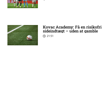
skader og karantæner
[2026/08/06]
UEFA Europa Conference
8:30 am
Kovac Academy: Få en risikofri
League – Valur Reykjavik mod
sideindtægt – uden at gamble
FC Nordsjælland: Optakt,
21:51
forventede opstillinger,
skader og karantæner
[2026/08/06]
UEFA Europa Conference
7:22 am
Guldodds på FC Barcelona –
League – Debreceni VSC mod
FCK – Se ekspertens spilforslag
her
FC København: Optakt,
13:41
forventede opstillinger,
skader og karantæner
[2026/08/06]
FOOTY ENTERTAINMENT
DBU Pokalen – Aabenraa mod
6:25 am
SGI: Optakt, forventede