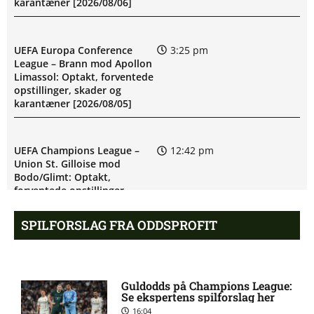
karantæner [2026/08/06]
UEFA Europa Conference
3:25 pm
League – Brann mod Apollon
Limassol: Optakt, forventede
opstillinger, skader og
karantæner [2026/08/05]
UEFA Champions League –
12:42 pm
Union St. Gilloise mod
Bodo/Glimt: Optakt,
forventede opstillinger,
skader og karantæner
[2026/08/04]
SPILFORSLAG FRA ODDSPROFIT
UEFA Europa Conference
9:10 am
League – Bohemians mod FC
Guldodds på Champions League:
Midtjylland: Optakt,
Se ekspertens spilforslag her
forventede opstillinger,
16:04