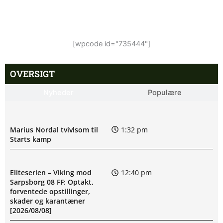
[wpcode id="735444"]
OVERSIGT
Nyheder
Populære
Marius Nordal tvivlsom til
1:32 pm
Starts kamp
Eliteserien – Viking mod
12:40 pm
Sarpsborg 08 FF: Optakt,
forventede opstillinger,
skader og karantæner
[2026/08/08]