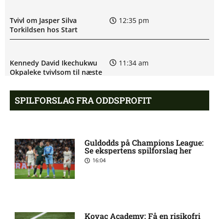
Tvivl om Jasper Silva
12:35 pm
Torkildsen hos Start
Kennedy David Ikechukwu
11:34 am
Okpaleke tvivlsom til næste
kamp
SPILFORSLAG FRA ODDSPROFIT
Sigurd Kvile (Fredrikstad):
10:21 am
skadesstatus
Guldodds på Champions League:
Se ekspertens spilforslag her
Allsvenskan – Orgryte IS mod
9:52 am
16:04
AIK Stockholm: Optakt,
forventede opstillinger,
skader og karantæner
[2026/08/08]
Kovac Academy: Få en risikofri