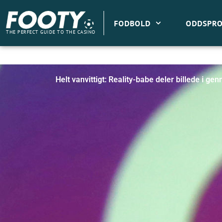
Gå
til
FODBOLD
ODDSPRO
indholdet
THE PERFECT GUIDE TO THE CASINO
Helt vanvittigt: Reality-babe deler billede i gen