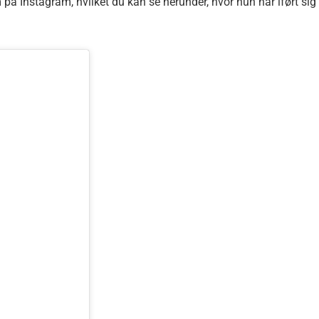
m på Instagram, hvilket du kan se herunder, hvor hun har iført sig