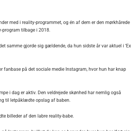
nder med i reality-programmet, og én af dem er den mørkhårede
-program tilbage i 2018.
et samme gjorde sig gældende, da hun sidste år var aktuel i ‘Ex
tor fanbase på det sociale medie Instagram, hvor hun har knap
ampe i dag er aktiv. Den veldrejede skønhed har nemlig også
ng til letpåklædte opslag af baben.
e billeder af den labre reality-babe.