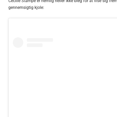
Cecilie Stampe er nemlig heller ikke bleg for at vise sig fre
gennemsigtig kjole: