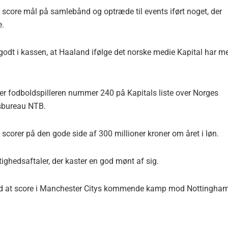
 score mål på samlebånd og optræde til events iført noget, der
e.
dt i kassen, at Haaland ifølge det norske medie Kapital har m
 er fodboldspilleren nummer 240 på Kapitals liste over Norges
dsbureau NTB.
corer på den gode side af 300 millioner kroner om året i løn.
ghedsaftaler, der kaster en god mønt af sig.
 ved at score i Manchester Citys kommende kamp mod Nottingha