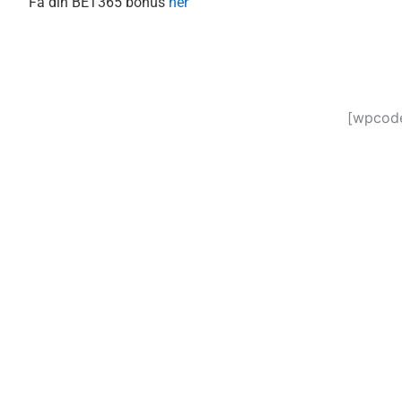
Få din BET365 bonus
her
[wpcode