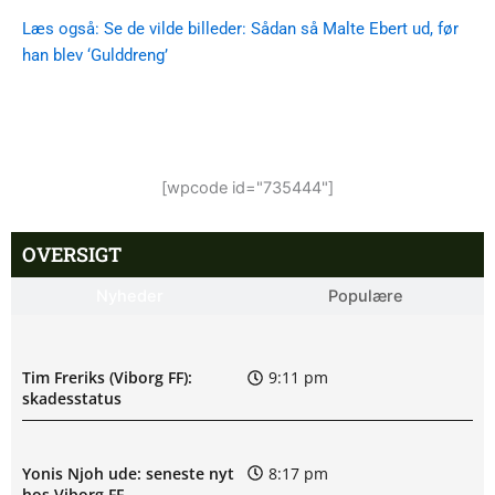
Læs også: Se de vilde billeder: Sådan så Malte Ebert ud, før
han blev ‘Gulddreng’
[wpcode id="735444"]
OVERSIGT
Nyheder
Populære
Tim Freriks (Viborg FF):
9:11 pm
skadesstatus
Yonis Njoh ude: seneste nyt
8:17 pm
hos Viborg FF