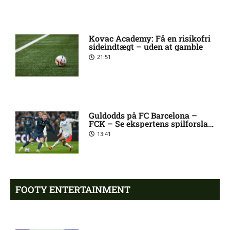
2. Division – VSK Århus mod
12:26 pm
Fremad Amager: Optakt,
Kovac Academy: Få en risikofri
skader og karantæner
sideindtægt – uden at gamble
[2026/08/08]
21:51
1. Division – Hobro IK mod
9:11 am
AB: Optakt, skader og
karantæner [2026/08/08]
Guldodds på FC Barcelona –
FCK – Se ekspertens spilforslag
her
13:41
1. Division – Aarhus Fremad
5:46 am
mod HB Køge: Optakt,
forventede opstillinger,
skader og karantæner
[2026/08/08]
FOOTY ENTERTAINMENT
Atlético forbereder bud på
10:23 pm
Tottenham-anfører