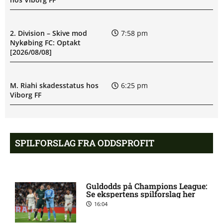
2. Division – Skive mod
7:58 pm
Nykøbing FC: Optakt
[2026/08/08]
M. Riahi skadesstatus hos
6:25 pm
Viborg FF
Opdatering: Isak Aron Sjong
6:09 pm
skade hos Bodø/Glimt
SPILFORSLAG FRA ODDSPROFIT
Eliteserien – Valerenga mod
4:43 pm
Bodo/Glimt: Optakt,
Guldodds på Champions League:
forventede opstillinger,
Se ekspertens spilforslag her
skader og karantæner
16:04
[2026/08/08]