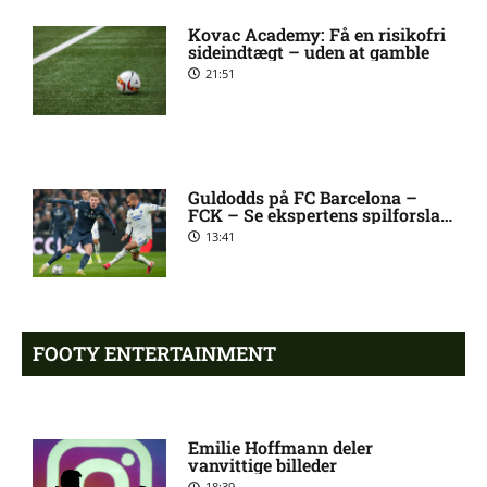
Fremad Amager: Optakt,
Kovac Academy: Få en risikofri
skader og karantæner
sideindtægt – uden at gamble
[2026/08/08]
21:51
1. Division – Hobro IK mod
9:11 am
AB: Optakt, skader og
karantæner [2026/08/08]
Guldodds på FC Barcelona –
FCK – Se ekspertens spilforslag
her
13:41
1. Division – Aarhus Fremad
5:46 am
mod HB Køge: Optakt,
forventede opstillinger,
skader og karantæner
[2026/08/08]
FOOTY ENTERTAINMENT
Atlético forbereder bud på
10:23 pm
Tottenham-anfører
Emilie Hoffmann deler
vanvittige billeder
18:39