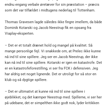
endnu engang verbale øretæver for sin præstation – præcis
som det var tilfældet i midtugens nederlag til Tottenham.
Thomas Gravesen lagde således ikke fingre imellem, da både
Dominik Kotarski og Jacob Neestrup fik en opsang fra
Viaplay-eksperten.
– Det er et totalt drænet hold og mangel på kvalitet. Så
mange personlige fejl. Vi snakkede om, at Prelec ikke kunne
nå ind til sine spillere. Jeg ser en Jacob Neestrup, der ikke
kan nå ind til sine spillere. Kotarski er igen en katastrofe. Det
er en katastrofeforestilling, vi ser fra FCK i defensiven. Jeg
har aldrig set noget lignende. Det er utroligt for så stor en
klub og så dygtige spillere.
– Det er ultimativt at kunne nå ind til sine spillere i
øjeblikket, og det kæmper Neestrup med. Spillerne, vi ser her
på udebane, det er simpelthen ikke godt nok, lyder kritikken