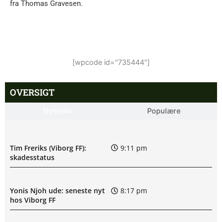
fra Thomas Gravesen.
[wpcode id="735444"]
OVERSIGT
Nyheder
Populære
Tim Freriks (Viborg FF):
9:11 pm
skadesstatus
Yonis Njoh ude: seneste nyt
8:17 pm
hos Viborg FF