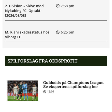
2. Division – Skive mod
7:58 pm
Nykøbing FC: Optakt
[2026/08/08]
M. Riahi skadesstatus hos
6:25 pm
Viborg FF
Opdatering: Isak Aron Sjong
6:09 pm
skade hos Bodø/Glimt
SPILFORSLAG FRA ODDSPROFIT
Eliteserien – Valerenga mod
4:43 pm
Bodo/Glimt: Optakt,
Guldodds på Champions League:
forventede opstillinger,
Se ekspertens spilforslag her
skader og karantæner
16:04
[2026/08/08]
2. Division – VSK Århus mod
12:26 pm