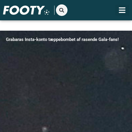
Gå
til
indholdet
Grabaras Insta-konto tæppebombet af rasende Gala-fans!