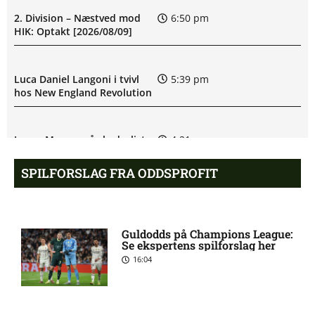
2. Division – Næstved mod
6:50 pm
HIK: Optakt [2026/08/09]
Luca Daniel Langoni i tvivl
5:39 pm
hos New England Revolution
James Maurer på skadeslisten
4:21 pm
hos Houston Dynamo
SPILFORSLAG FRA ODDSPROFIT
Filip Strømland Lien ude:
3:39 pm
seneste nyt hos Start
Guldodds på Champions League:
Se ekspertens spilforslag her
16:04
Major League Soccer – New
3:19 pm
England Revolution mod
Houston Dynamo: Optakt,
forventede opstillinger,
skader og karantæner