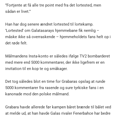
”Fortjente at få alle tre point med fra det lortested, men
sådan er livet.”
Han har dog senere ændret lortested til lortekamp.
’Lortested’ om Galatasarays hjemmebane fik nemlig –
måske ikke så overraskende – hjemmeholdets fans helt op i
det røde felt.
Målmandens Insta-konto er således ifølge TV2 bombarderet
med mere end 5000 kommentarer, der ikke ligefrem er en
invitation til en kop te og småkager.
Det tog således blot en time for Grabaras opslag at runde
5000 kommentarer fra rasende og sure tyrkiske fans i en
kanonade mod den polske målmand.
Grabara havde allerede før kampen båret brænde til bålet ved
at melde ud, at han havde Galas rivaler Fenerbahce har bedre