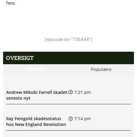
fans.
[wpcode id="735444"]
OVERSIGT
Nyheder
Populære
Andrew Mikobi Farrell skadet:
7:21 pm
seneste nyt
Ilay Feingold skadesstatus
7:14 pm
hos New England Revolution