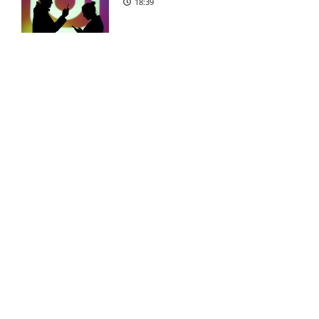
18:39
Kennedy David Ikechukwu
11:34 am
Okpaleke tvivlsom til næste
kamp
Reality-babe viser kanonerne
frem
Sigurd Kvile (Fredrikstad):
10:21 am
18:03
skadesstatus
Allsvenskan – Orgryte IS mod
9:52 am
AIK Stockholm: Optakt,
forventede opstillinger,
Camilla Martin deler
skader og karantæner
opsigtsvækkende billede
[2026/08/08]
17:24
Joe Zen Robert Bell i tvivl hos
9:43 am
Viking
FOOTY LIFESTYLE