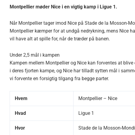
Montpellier møder Nice i en vigtig kamp i Ligue 1.
Når Montpellier tager imod Nice på Stade de la Mosson-Mon
Montpellier kæmper for at undgå nedrykning, mens Nice har 
vil have alt at spille for, når de træder på banen.
Under 2,5 mål i kampen
Kampen mellem Montpellier og Nice kan forventes at blive 
i deres fjorten kampe, og Nice har tilladt sytten mål i sam
vi forvente en forsigtig tilgang fra begge parter.
Hvem
Montpellier – Nice
Hvad
Ligue 1
Hvor
Stade de la Mosson-Mondi