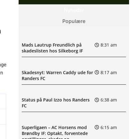
Nyheder
Populære
d
Mads Lautrup Freundlich på
8:31 am
skadeslisten hos Silkeborg IF
nge
Skadesnyt: Warren Caddy ude for
8:17 am
an
Randers FC
Status på Paul Izzo hos Randers
6:38 am
FC
Superligaen – AC Horsens mod
6:15 am
Brøndby IF: Optakt, forventede