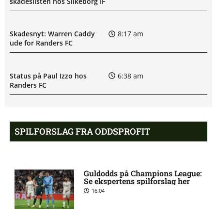
skadeslisten hos Silkeborg IF
Skadesnyt: Warren Caddy
8:17 am
ude for Randers FC
Status på Paul Izzo hos
6:38 am
Randers FC
Superligaen – AC Horsens
6:15 am
mod Brøndby IF: Optakt,
SPILFORSLAG FRA ODDSPROFIT
forventede opstillinger,
skader og karantæner
[2026/08/09]
Guldodds på Champions League:
Se ekspertens spilforslag her
Superligaen – Randers FC
6:08 am
16:04
mod Lyngby Boldklub:
Optakt, forventede
opstillinger, skader og