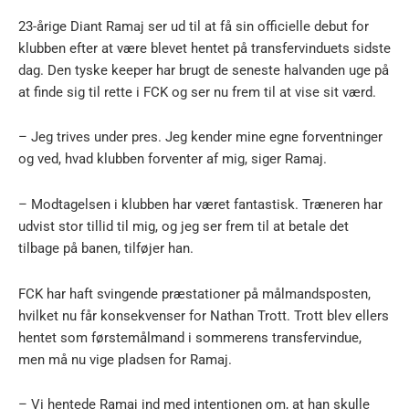
23-årige Diant Ramaj ser ud til at få sin officielle debut for
klubben efter at være blevet hentet på transfervinduets sidste
dag. Den tyske keeper har brugt de seneste halvanden uge på
at finde sig til rette i FCK og ser nu frem til at vise sit værd.
– Jeg trives under pres. Jeg kender mine egne forventninger
og ved, hvad klubben forventer af mig, siger Ramaj.
– Modtagelsen i klubben har været fantastisk. Træneren har
udvist stor tillid til mig, og jeg ser frem til at betale det
tilbage på banen, tilføjer han.
FCK har haft svingende præstationer på målmandsposten,
hvilket nu får konsekvenser for Nathan Trott. Trott blev ellers
hentet som førstemålmand i sommerens transfervindue,
men må nu vige pladsen for Ramaj.
– Vi hentede Ramaj ind med intentionen om, at han skulle