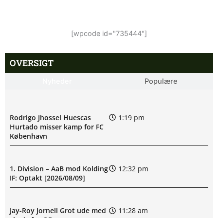
[wpcode id="735444"]
OVERSIGT
Nyheder
Populære
Rodrigo Jhossel Huescas
1:19 pm
Hurtado misser kamp for FC
København
1. Division – AaB mod Kolding
12:32 pm
IF: Optakt [2026/08/09]
Jay-Roy Jornell Grot ude med
11:28 am