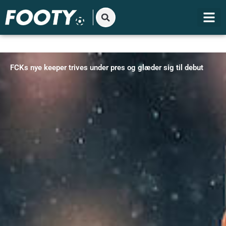
Gå
til
indholdet
FCKs nye keeper trives under pres og glæder sig til debut