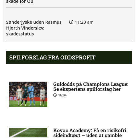
skade for OB
Sønderjyske uden Rasmus
11:23 am
Hjorth Vinderslev:
skadesstatus
Alexander Magnus Busch
9:46 am
SPILFORSLAG FRA ODDSPROFIT
skadet: seneste nyt hos
Silkeborg IF
Guldodds på Champions League:
Mads Lautrup Freundlich på
8:31 am
Se ekspertens spilforslag her
skadeslisten hos Silkeborg IF
16:04
Skadesnyt: Warren Caddy
8:17 am
ude for Randers FC
Kovac Academy: Få en risikofri
sideindtægt – uden at gamble