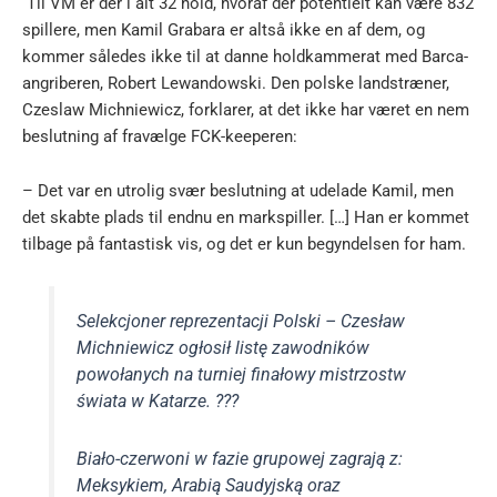
Til VM er der i alt 32 hold, hvoraf der potentielt kan være 832
spillere, men Kamil Grabara er altså ikke en af dem, og
kommer således ikke til at danne holdkammerat med Barca-
angriberen, Robert Lewandowski.
Den polske landstræner,
Czeslaw Michniewicz, forklarer, at det ikke har været en nem
beslutning af fravælge FCK-keeperen:
– Det var en utrolig svær beslutning at udelade Kamil, men
det skabte plads til endnu en markspiller. […] Han er kommet
tilbage på fantastisk vis, og det er kun begyndelsen for ham.
Selekcjoner reprezentacji Polski – Czesław
Michniewicz ogłosił listę zawodników
powołanych na turniej finałowy mistrzostw
świata w Katarze. ???
Biało-czerwoni w fazie grupowej zagrają z:
Meksykiem, Arabią Saudyjską oraz