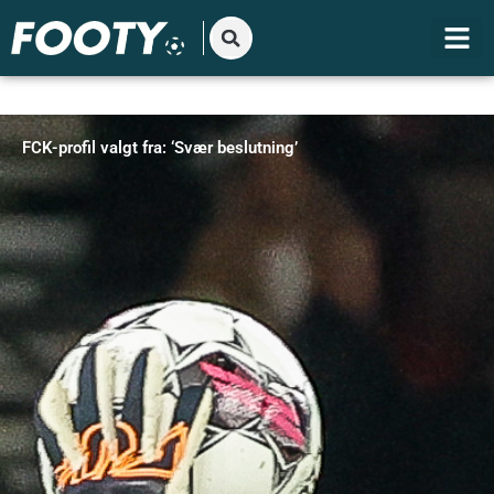
Gå
til
indholdet
FCK-profil valgt fra: ‘Svær beslutning’