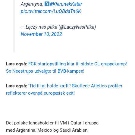
Argentyną.
#KierunekKatar
pic.twitter.com/LuQBdaTn6K
— Łączy nas piłka (@LaczyNasPilka)
November 10, 2022
Læs også:
FCK-startopstilling klar til sidste CL-gruppekamp!
Se Neestrups udvalgte til BVB-kampen!
Læs også:
‘Tid til at holde kæft’! Skuffede Atletico-profiler
reflekterer ovenpå europæisk exit!
Det polske landshold er til VM i Qatar i gruppe
med Argentina, Mexico og Saudi Arabien.