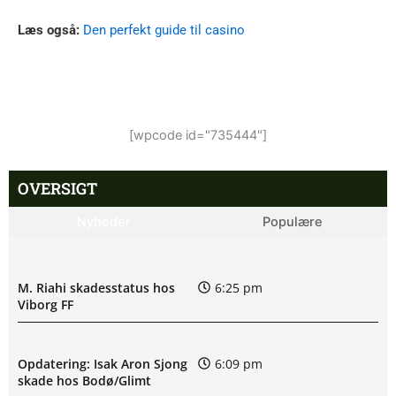
Læs også:
Den perfekt guide til casino
[wpcode id="735444"]
OVERSIGT
Nyheder
Populære
M. Riahi skadesstatus hos
6:25 pm
Viborg FF
Opdatering: Isak Aron Sjong
6:09 pm
skade hos Bodø/Glimt