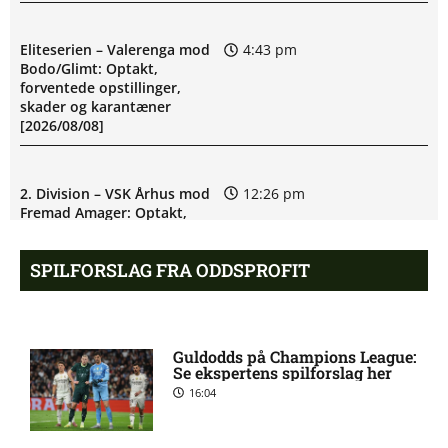
Eliteserien – Valerenga mod
4:43 pm
Bodo/Glimt: Optakt,
forventede opstillinger,
skader og karantæner
[2026/08/08]
2. Division – VSK Århus mod
12:26 pm
Fremad Amager: Optakt,
skader og karantæner
[2026/08/08]
SPILFORSLAG FRA ODDSPROFIT
1. Division – Hobro IK mod
9:11 am
AB: Optakt, skader og
Guldodds på Champions League:
karantæner [2026/08/08]
Se ekspertens spilforslag her
16:04
1. Division – Aarhus Fremad
5:46 am
mod HB Køge: Optakt,