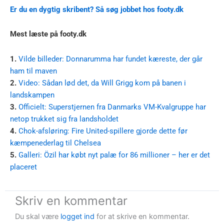
Er du en dygtig skribent? Så søg jobbet hos footy.dk
Mest læste på footy.dk
1.
Vilde billeder: Donnarumma har fundet kæreste, der går
ham til maven
2.
Video: Sådan lød det, da Will Grigg kom på banen i
landskampen
3.
Officielt: Superstjernen fra Danmarks VM-Kvalgruppe har
netop trukket sig fra landsholdet
4.
Chok-afsløring: Fire United-spillere gjorde dette før
kæmpenederlag til Chelsea
5.
Galleri: Özil har købt nyt palæ for 86 millioner – her er det
placeret
Skriv en kommentar
Du skal være
logget ind
for at skrive en kommentar.