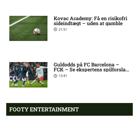
Kovac Academy: Få en risikofri
Ajax-profil bekræfter: I dialog
8:38 pm
sideindtægt – uden at gamble
med PSG
21:51
Allsvenskan – Sirius mod IF
7:54 pm
Brommapojkarna: Optakt,
forventede opstillinger,
skader og karantæner
Guldodds på FC Barcelona –
FCK – Se ekspertens spilforslag
[2026/08/10]
her
13:41
Mats Møller Dæhli i tvivl hos
7:50 pm
Molde
FOOTY ENTERTAINMENT
Tvivl om Halldor Østervold
6:52 pm
Stenevik hos Molde
Emilie Hoffmann deler