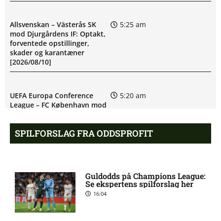
Allsvenskan – Västerås SK
5:25 am
mod Djurgårdens IF: Optakt,
forventede opstillinger,
skader og karantæner
[2026/08/10]
UEFA Europa Conference
5:20 am
League – FC København mod
Debreceni VSC: Optakt,
forventede opstillinger
SPILFORSLAG FRA ODDSPROFIT
[2026/08/12]
Eric Noel Patrik Milleskog i
8:49 pm
Guldodds på Champions League:
tvivl hos Sirius
Se ekspertens spilforslag her
16:04
Rangers afviser gigantbud på
8:42 pm
Chermiti