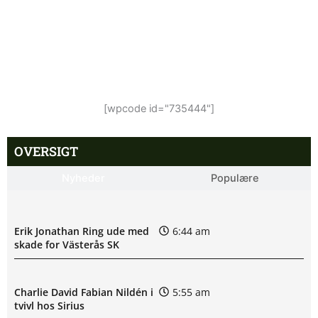
[wpcode id="735444"]
OVERSIGT
Nyheder
Populære
Erik Jonathan Ring ude med
6:44 am
skade for Västerås SK
Charlie David Fabian Nildén i
5:55 am
tvivl hos Sirius