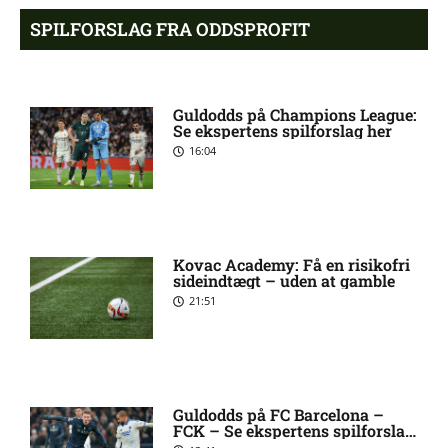
Ibrahim Cissé skade: status
4:39 pm
SPILFORSLAG FRA ODDSPROFIT
hos AIK Stockholm
Charlie Steven Brian Pavey
4:07 pm
Guldodds på Champions League:
skade: status hos AIK
Se ekspertens spilforslag her
Stockholm
16:04
Stanley Wilson skadesstatus
3:08 pm
hos AIK Stockholm
Kovac Academy: Få en risikofri
sideindtægt – uden at gamble
Rodrigo Jhossel Huescas
1:19 pm
21:51
Hurtado misser kamp for FC
København
1. Division – AaB mod Kolding
12:32 pm
Guldodds på FC Barcelona –
IF: Optakt [2026/08/09]
FCK – Se ekspertens spilforslag
her