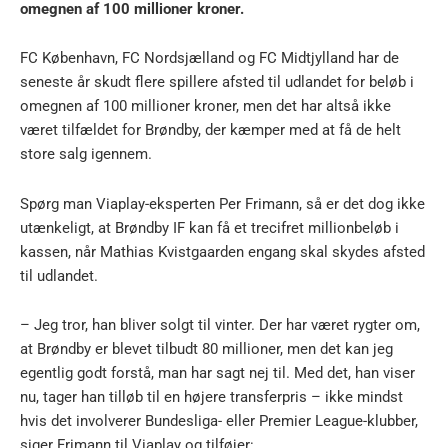
omegnen af 100 millioner kroner.
FC København, FC Nordsjælland og FC Midtjylland har de
seneste år skudt flere spillere afsted til udlandet for beløb i
omegnen af 100 millioner kroner, men det har altså ikke
været tilfældet for Brøndby, der kæmper med at få de helt
store salg igennem.
Spørg man Viaplay-eksperten Per Frimann, så er det dog ikke
utænkeligt, at Brøndby IF kan få et trecifret millionbeløb i
kassen, når Mathias Kvistgaarden engang skal skydes afsted
til udlandet.
– Jeg tror, han bliver solgt til vinter. Der har været rygter om,
at Brøndby er blevet tilbudt 80 millioner, men det kan jeg
egentlig godt forstå, man har sagt nej til. Med det, han viser
nu, tager han tilløb til en højere transferpris – ikke mindst
hvis det involverer Bundesliga- eller Premier League-klubber,
siger Frimann til Viaplay og tilføjer: