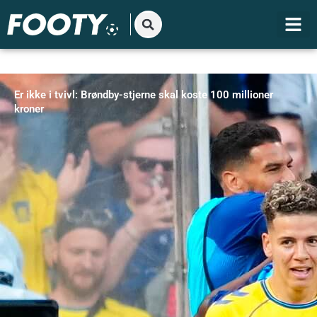
Gå
til
indholdet
Er ikke i tvivl: Brøndby-stjerne skal koste 100 millioner
kroner