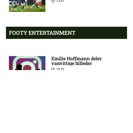
13:41
Jay-Roy Jornell Grot ude med
11:28 am
skade for OB
FOOTY ENTERTAINMENT
Sønderjyske uden Rasmus
11:23 am
Hjorth Vinderslev:
skadesstatus
Emilie Hoffmann deler
vanvittige billeder
Alexander Magnus Busch
9:46 am
18:39
skadet: seneste nyt hos
Silkeborg IF
Mads Lautrup Freundlich på
8:31 am
Reality-babe viser kanonerne
skadeslisten hos Silkeborg IF
frem
18:03
Skadesnyt: Warren Caddy
8:17 am
ude for Randers FC