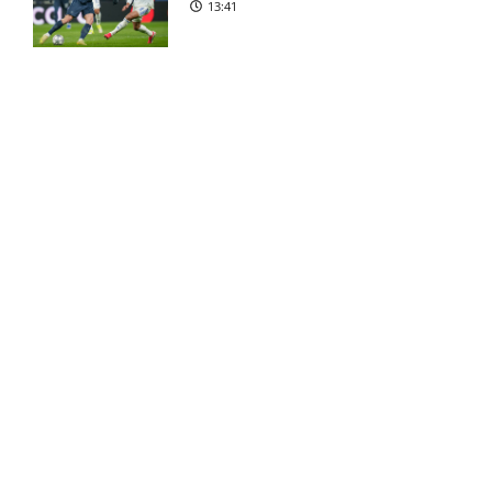
her
13:41
Superligaen – AC Horsens
6:15 am
mod Brøndby IF: Optakt,
forventede opstillinger,
skader og karantæner
[2026/08/09]
FOOTY ENTERTAINMENT
Superligaen – Randers FC
6:08 am
mod Lyngby Boldklub:
Emilie Hoffmann deler
Optakt, forventede
vanvittige billeder
opstillinger, skader og
18:39
karantæner [2026/08/09]
1. Division – Hvidovre IF mod
5:31 am
Esbjerg fB: Optakt
[2026/08/09]
Reality-babe viser kanonerne
frem
18:03
Tim Freriks (Viborg FF):
9:11 pm
skadesstatus