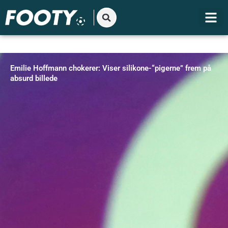
Gå
til
indholdet
Emilie Hoffmann chokerer: Viser silikone-“pigerne” frem på
absurd billede