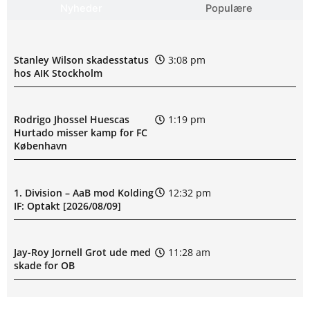
Nyheder
Populære
Stanley Wilson skadesstatus
3:08 pm
hos AIK Stockholm
Rodrigo Jhossel Huescas
1:19 pm
Hurtado misser kamp for FC
København
1. Division – AaB mod Kolding
12:32 pm
IF: Optakt [2026/08/09]
Jay-Roy Jornell Grot ude med
11:28 am
skade for OB