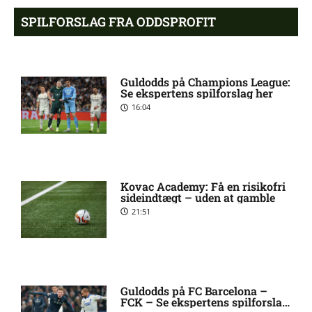
Sønderjyske uden Rasmus
11:23 am
Hjorth Vinderslev:
SPILFORSLAG FRA ODDSPROFIT
skadesstatus
Alexander Magnus Busch
9:46 am
Guldodds på Champions League:
skadet: seneste nyt hos
Se ekspertens spilforslag her
Silkeborg IF
16:04
Mads Lautrup Freundlich på
8:31 am
skadeslisten hos Silkeborg IF
Kovac Academy: Få en risikofri
sideindtægt – uden at gamble
Skadesnyt: Warren Caddy
8:17 am
21:51
ude for Randers FC
Status på Paul Izzo hos
6:38 am
Randers FC
Guldodds på FC Barcelona –
FCK – Se ekspertens spilforslag