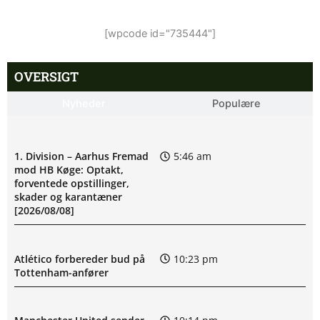
[wpcode id="735444"]
OVERSIGT
Nyheder
Populære
1. Division – Aarhus Fremad
5:46 am
mod HB Køge: Optakt,
forventede opstillinger,
skader og karantæner
[2026/08/08]
Atlético forbereder bud på
10:23 pm
Tottenham-anfører