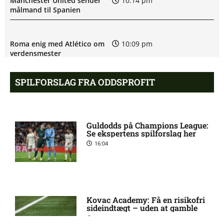
Manchester United sender
10:14 pm
målmand til Spanien
Roma enig med Atlético om
10:09 pm
verdensmester
SPILFORSLAG FRA ODDSPROFIT
Chelsea sælger Chalobah til
10:06 pm
Como
Guldodds på Champions League:
Premier League-klub henter
10:04 pm
Se ekspertens spilforslag her
FCN-profil
16:04
Salah lander i Tyrkiet til
10:00 pm
chokskifte
Kovac Academy: Få en risikofri
sideindtægt – uden at gamble
Arsenal henter Bruno
9:55 pm
21:51