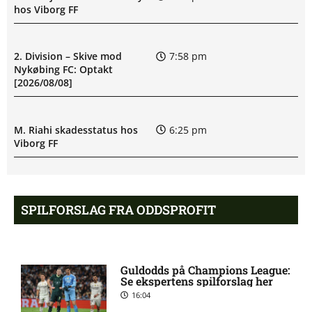
hos Viborg FF
2. Division – Skive mod
7:58 pm
Nykøbing FC: Optakt
[2026/08/08]
M. Riahi skadesstatus hos
6:25 pm
Viborg FF
Opdatering: Isak Aron Sjong
6:09 pm
skade hos Bodø/Glimt
SPILFORSLAG FRA ODDSPROFIT
Eliteserien – Valerenga mod
4:43 pm
Bodo/Glimt: Optakt,
Guldodds på Champions League:
forventede opstillinger,
Se ekspertens spilforslag her
skader og karantæner
16:04
[2026/08/08]