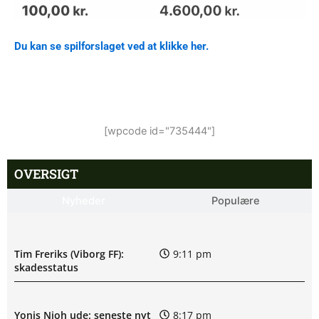
Du kan se spilforslaget ved at klikke her.
[wpcode id="735444"]
OVERSIGT
Nyheder
Populære
Tim Freriks (Viborg FF):
9:11 pm
skadesstatus
Yonis Njoh ude: seneste nyt
8:17 pm