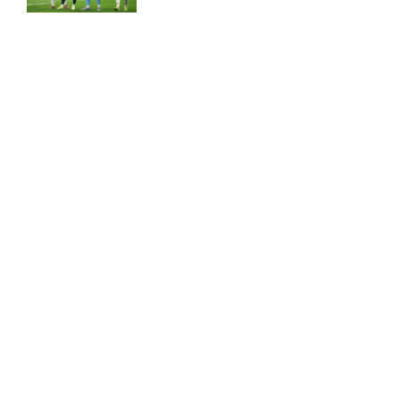
2. Division – VSK Århus mod
12:26 pm
Fremad Amager: Optakt,
Kovac Academy: Få en risikofri
skader og karantæner
sideindtægt – uden at gamble
[2026/08/08]
21:51
1. Division – Hobro IK mod
9:11 am
AB: Optakt, skader og
karantæner [2026/08/08]
Guldodds på FC Barcelona –
FCK – Se ekspertens spilforslag
her
13:41
1. Division – Aarhus Fremad
5:46 am
mod HB Køge: Optakt,
forventede opstillinger,
skader og karantæner
[2026/08/08]
FOOTY ENTERTAINMENT
Atlético forbereder bud på
10:23 pm
Tottenham-anfører