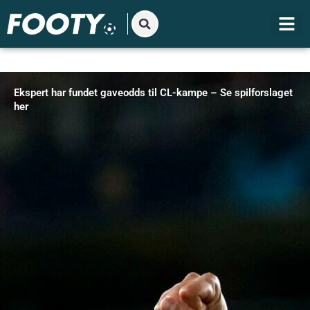
Gå
til
indholdet
Ekspert har fundet gaveodds til CL-kampe – Se spilforslaget
her