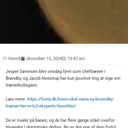
Henrik
december 13, 2024
10:43 am
Jesper Sørensen blev onsdag fyret som cheftræner i
Brøndby, og Jacob Neestrup har kun positive ting at sige om
trænerkollegaen.
Læs mere:
https://footy.dk/hvem-skal-vaere-ny-broendby-
traener-her-er-tv2-eksperts-favoritter/
De er rivaler på banen, og de har flere gange stået overfor
hinanden i dramatiske derbys. Nu er den ene af dem fortid,