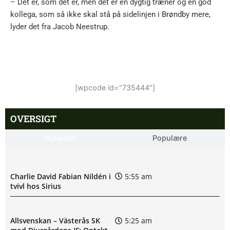
– Det er, som det er, men det er en dygtig træner og en god
kollega, som så ikke skal stå på sidelinjen i Brøndby mere,
lyder det fra Jacob Neestrup.
[wpcode id="735444"]
OVERSIGT
Nyheder
Populære
Charlie David Fabian Nildén i
5:55 am
tvivl hos Sirius
Allsvenskan – Västerås SK
5:25 am