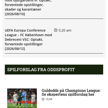
mod Djurgårdens IF: Optakt,
forventede opstillinger,
skader og karantæner
[2026/08/10]
UEFA Europa Conference
5:20 am
League – FC København mod
Debreceni VSC: Optakt,
forventede opstillinger
[2026/08/12]
Eric Noel Patrik Milleskog i
8:49 pm
SPILFORSLAG FRA ODDSPROFIT
tvivl hos Sirius
Rangers afviser gigantbud på
8:42 pm
Guldodds på Champions League:
Chermiti
Se ekspertens spilforslag her
16:04
Ajax-profil bekræfter: I dialog
8:38 pm