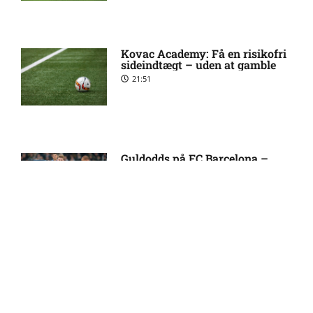
med PSG
Kovac Academy: Få en risikofri
Allsvenskan – Sirius mod IF
7:54 pm
sideindtægt – uden at gamble
Brommapojkarna: Optakt,
21:51
forventede opstillinger,
skader og karantæner
[2026/08/10]
Mats Møller Dæhli i tvivl hos
7:50 pm
Guldodds på FC Barcelona –
FCK – Se ekspertens spilforslag
Molde
her
13:41
Tvivl om Halldor Østervold
6:52 pm
Stenevik hos Molde
FOOTY ENTERTAINMENT
Anders Bleg Christiansen
5:54 pm
skade: status hos Malmö FF