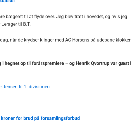
klausul
e bægeret til at flyde over. Jeg blev træt i hovedet, og hvis jeg
Lerager til B.T.
øndag, når de krydser klinger med AC Horsens på udebane klokke
 hegnet op til forårspremiere – og Henrik Qvortrup var gæst 
 Jensen til 1. divisionen
0 kroner for brud på forsamlingsforbud