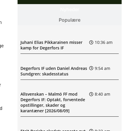
Nyheder
Populære
n
Juhani Elias Pikkarainen misser
10:36 am
ge
kamp for Degerfors IF
Degerfors IF uden Daniel Andreas
9:54 am
Sundgren: skadesstatus
r
Allsvenskan – Malmö FF mod
8:40 am
Degerfors IF: Optakt, forventede
opstillinger, skader og
ed
karantæner [2026/08/09]