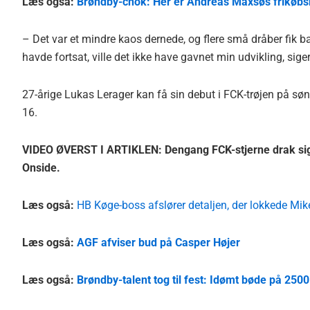
Læs også:
Brøndby-chok: Her er Andreas Maxsøs frikøbs
– Det var et mindre kaos dernede, og flere små dråber fik bar
havde fortsat, ville det ikke have gavnet min udvikling, siger 
27-årige Lukas Lerager kan få sin debut i FCK-trøjen på s
16.
VIDEO ØVERST I ARTIKLEN: Dengang FCK-stjerne drak sig i
Onside.
Læs også:
HB Køge-boss afslører detaljen, der lokkede Mike
Læs også:
AGF afviser bud på Casper Højer
Læs også:
Brøndby-talent tog til fest: Idømt bøde på 250