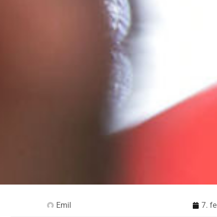
Emil
7. f