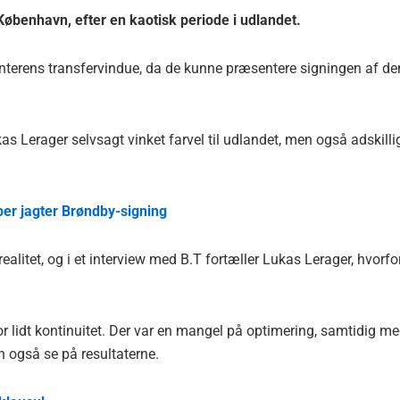
København, efter en kaotisk periode i udlandet.
nterens transfervindue, da de kunne præsentere signingen af de
kas Lerager selvsagt vinket farvel til udlandet, men også adskilli
ber jagter Brøndby-signing
alitet, og i et interview med B.T fortæller Lukas Lerager, hvorfo
or lidt kontinuitet. Der var en mangel på optimering, samtidig m
n også se på resultaterne.