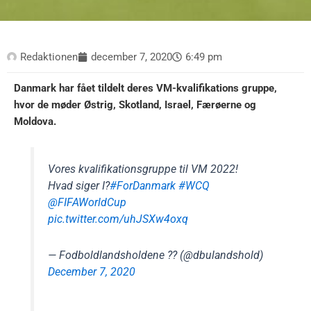
Redaktionen
december 7, 2020
6:49 pm
Danmark har fået tildelt deres VM-kvalifikations gruppe,
hvor de møder Østrig, Skotland, Israel, Færøerne og
Moldova.
Vores kvalifikationsgruppe til VM 2022!
Hvad siger I?
#ForDanmark
#WCQ
@FIFAWorldCup
pic.twitter.com/uhJSXw4oxq
— Fodboldlandsholdene ?? (@dbulandshold)
December 7, 2020