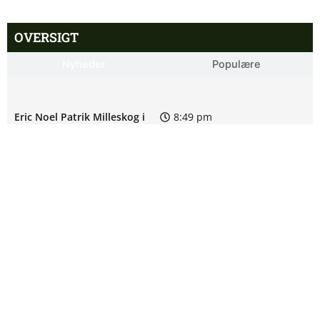
OVERSIGT
Nyheder
Populære
Eric Noel Patrik Milleskog i
8:49 pm
tvivl hos Sirius
Rangers afviser gigantbud på
8:42 pm
Chermiti
Ajax-profil bekræfter: I dialog
8:38 pm
med PSG
Allsvenskan – Sirius mod IF
7:54 pm
Brommapojkarna: Optakt,