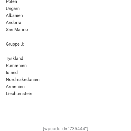
Polen
Ungarn
Albanien
Andorra
San Marino
Gruppe J:
Tyskland
Rumænien
Island
Nordmakedonien
Armenien
Liechtenstein
[wpcode id="735444"]