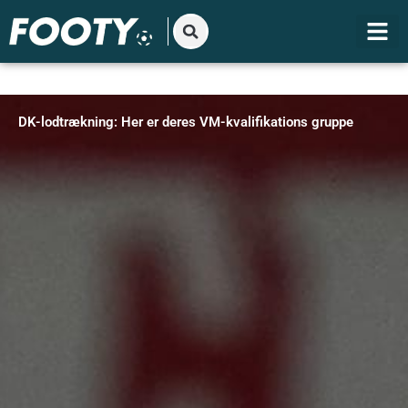
Gå
til
indholdet
DK-lodtrækning: Her er deres VM-kvalifikations gruppe