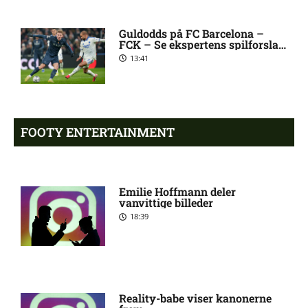
1. Division – Aarhus Fremad
5:46 am
mod HB Køge: Optakt,
forventede opstillinger,
Guldodds på FC Barcelona –
FCK – Se ekspertens spilforslag
skader og karantæner
her
[2026/08/08]
13:41
Atlético forbereder bud på
10:23 pm
Tottenham-anfører
FOOTY ENTERTAINMENT
Manchester United sender
10:14 pm
målmand til Spanien
Emilie Hoffmann deler
vanvittige billeder
18:39
Roma enig med Atlético om
10:09 pm
verdensmester
Chelsea sælger Chalobah til
10:06 pm
Como
Reality-babe viser kanonerne