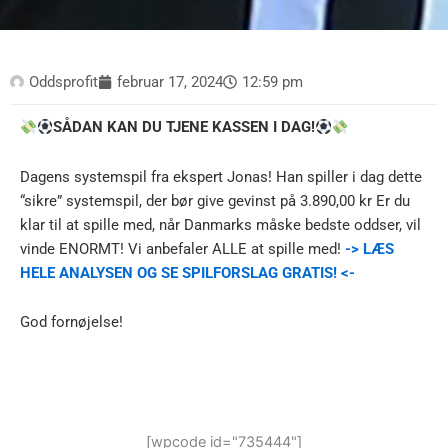
Oddsprofit
februar 17, 2024
12:59 pm
SÅDAN KAN DU TJENE KASSEN I DAG!
Dagens systemspil fra ekspert Jonas! Han spiller i dag dette
“sikre” systemspil, der bør give gevinst på 3.890,00 kr Er du
klar til at spille med, når Danmarks måske bedste oddser, vil
vinde ENORMT! Vi anbefaler ALLE at spille med!
-> LÆS
HELE ANALYSEN OG SE SPILFORSLAG GRATIS! <-
God fornøjelse!
[wpcode id="735444"]