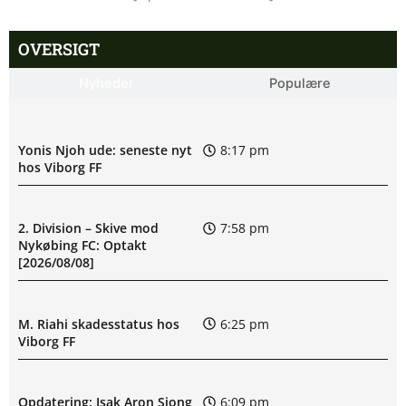
OVERSIGT
Nyheder
Populære
Yonis Njoh ude: seneste nyt
8:17 pm
hos Viborg FF
2. Division – Skive mod
7:58 pm
Nykøbing FC: Optakt
[2026/08/08]
M. Riahi skadesstatus hos
6:25 pm
Viborg FF
Opdatering: Isak Aron Sjong
6:09 pm