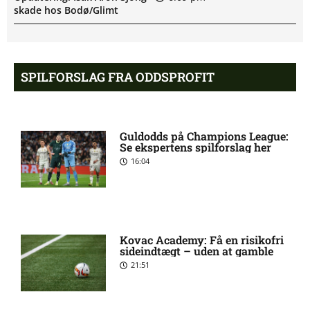
skade hos Bodø/Glimt
Eliteserien – Valerenga mod
4:43 pm
Bodo/Glimt: Optakt,
SPILFORSLAG FRA ODDSPROFIT
forventede opstillinger,
skader og karantæner
[2026/08/08]
Guldodds på Champions League:
Se ekspertens spilforslag her
2. Division – VSK Århus mod
12:26 pm
16:04
Fremad Amager: Optakt,
skader og karantæner
[2026/08/08]
Kovac Academy: Få en risikofri
1. Division – Hobro IK mod
9:11 am
sideindtægt – uden at gamble
AB: Optakt, skader og
21:51
karantæner [2026/08/08]