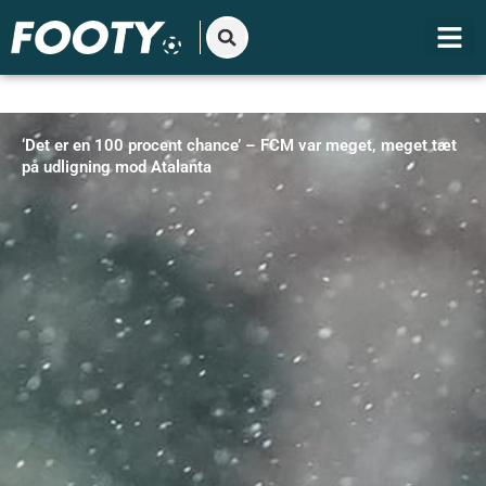
Gå
til
indholdet
‘Det er en 100 procent chance’ – FCM var meget, meget tæt
på udligning mod Atalanta