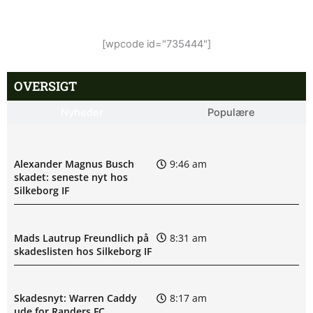
[wpcode id="735444"]
OVERSIGT
Nyheder
Populære
Alexander Magnus Busch
9:46 am
skadet: seneste nyt hos
Silkeborg IF
Mads Lautrup Freundlich på
8:31 am
skadeslisten hos Silkeborg IF
Skadesnyt: Warren Caddy
8:17 am
ude for Randers FC