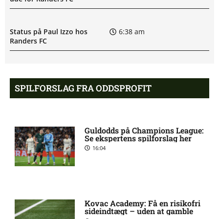
Status på Paul Izzo hos
6:38 am
Randers FC
Superligaen – AC Horsens
6:15 am
mod Brøndby IF: Optakt,
SPILFORSLAG FRA ODDSPROFIT
forventede opstillinger,
skader og karantæner
[2026/08/09]
Guldodds på Champions League:
Se ekspertens spilforslag her
Superligaen – Randers FC
6:08 am
16:04
mod Lyngby Boldklub:
Optakt, forventede
opstillinger, skader og
karantæner [2026/08/09]
Kovac Academy: Få en risikofri
sideindtægt – uden at gamble
Pontus Anders Rödin misser
5:44 am