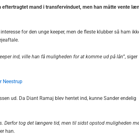
ftertragtet mand i transfervinduet, men han måtte vente læ
r interesse for den unge keeper, men de fleste klubber så ham ikk
ejeaftale.
keeper ind, ville han få muligheden for at komme ud på lån”
, siger
r Neestrup
ocessen ud. Da Diant Ramaj blev hentet ind, kunne Sander endelig
ds. Derfor tog det længere tid, men til sidst opstod muligheden m
rer han.