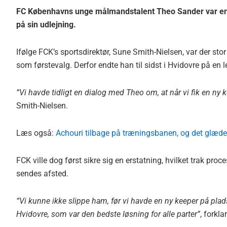
FC Københavns unge målmandstalent Theo Sander var en e
på sin udlejning.
Ifølge FCK’s sportsdirektør, Sune Smith-Nielsen, var der sto
som førstevalg. Derfor endte han til sidst i Hvidovre på en l
“Vi havde tidligt en dialog med Theo om, at når vi fik en ny 
Smith-Nielsen.
Læs også:
Achouri tilbage på træningsbanen, og det glæde
FCK ville dog først sikre sig en erstatning, hvilket trak pr
sendes afsted.
“Vi kunne ikke slippe ham, før vi havde en ny keeper på pla
Hvidovre, som var den bedste løsning for alle parter”
, forkla