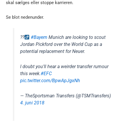
skal sælges eller stoppe karrieren.
Se blot nedenunder.
??‍
#Bayern
Munich are looking to scout
Jordan Pickford over the World Cup as a
potential replacement for Neuer.
I doubt you'll hear a weirder transfer rumour
this week.
#EFC
pic.twitter.com/BpwApJgxNh
— TheSportsman Transfers (@TSMTransfers)
4. juni 2018