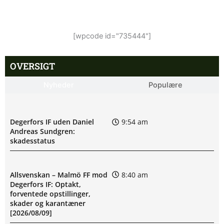
[wpcode id="735444"]
OVERSIGT
Nyheder
Populære
Degerfors IF uden Daniel
9:54 am
Andreas Sundgren:
skadesstatus
Allsvenskan – Malmö FF mod
8:40 am
Degerfors IF: Optakt,
forventede opstillinger,
skader og karantæner
[2026/08/09]