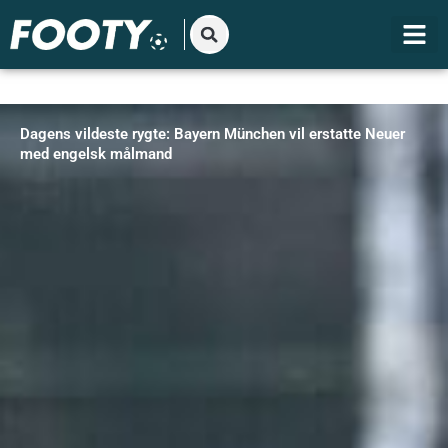
Gå
til
indholdet
Dagens vildeste rygte: Bayern München vil erstatte Neuer
med engelsk målmand