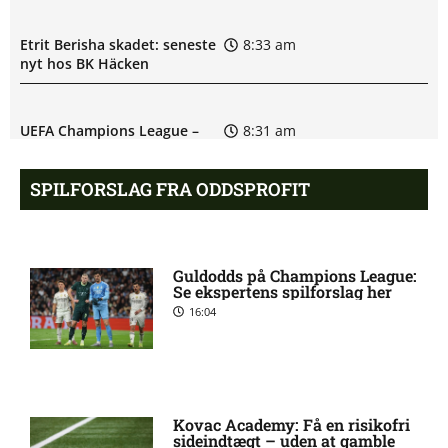
Etrit Berisha skadet: seneste
8:33 am
nyt hos BK Häcken
UEFA Champions League –
8:31 am
Lyon mod Sparta Praha:
Optakt, forventede
SPILFORSLAG FRA ODDSPROFIT
opstillinger [2026/08/11]
BK Häcken uden Ben Mikael
8:06 am
Guldodds på Champions League:
Engdahl: skadesstatus
Se ekspertens spilforslag her
16:04
Filip Olov Öhman misser
7:03 am
kamp for BK Häcken
Kovac Academy: Få en risikofri
UEFA Champions League –
6:13 am
sideindtægt – uden at gamble
Sabah FA mod AGF: Optakt,