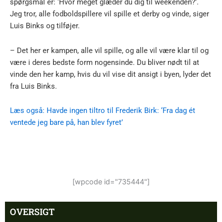
spørgsmål er: ‘Hvor meget glæder du dig til weekenden?’.
Jeg tror, alle fodboldspillere vil spille et derby og vinde, siger
Luis Binks og tilføjer.
– Det her er kampen, alle vil spille, og alle vil være klar til og
være i deres bedste form nogensinde. Du bliver nødt til at
vinde den her kamp, hvis du vil vise dit ansigt i byen, lyder det
fra Luis Binks.
Læs også: Havde ingen tiltro til Frederik Birk: ‘Fra dag ét
ventede jeg bare på, han blev fyret’
[wpcode id="735444"]
OVERSIGT