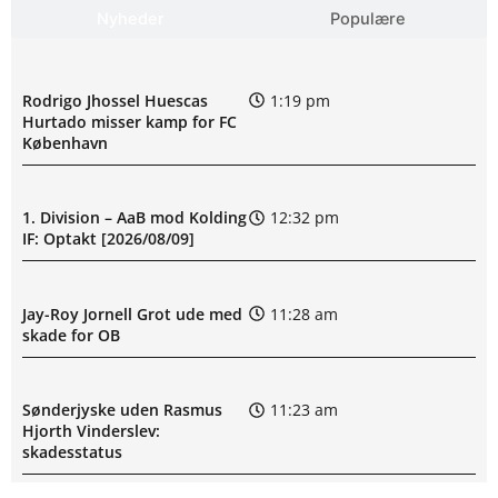
Nyheder
Populære
Rodrigo Jhossel Huescas
1:19 pm
Hurtado misser kamp for FC
København
1. Division – AaB mod Kolding
12:32 pm
IF: Optakt [2026/08/09]
Jay-Roy Jornell Grot ude med
11:28 am
skade for OB
Sønderjyske uden Rasmus
11:23 am
Hjorth Vinderslev:
skadesstatus