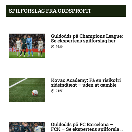
Alexander Magnus Busch
9:46 am
SPILFORSLAG FRA ODDSPROFIT
skadet: seneste nyt hos
Silkeborg IF
Guldodds på Champions League:
Mads Lautrup Freundlich på
8:31 am
Se ekspertens spilforslag her
skadeslisten hos Silkeborg IF
16:04
Skadesnyt: Warren Caddy
8:17 am
ude for Randers FC
Kovac Academy: Få en risikofri
sideindtægt – uden at gamble
Status på Paul Izzo hos
6:38 am
21:51
Randers FC
Superligaen – AC Horsens
6:15 am
mod Brøndby IF: Optakt,
Guldodds på FC Barcelona –
forventede opstillinger,
FCK – Se ekspertens spilforslag
skader og karantæner