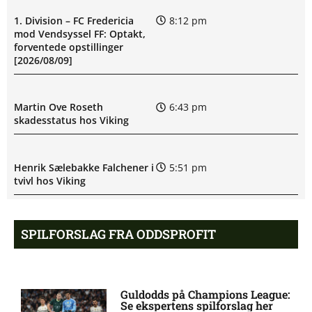
1. Division – FC Fredericia
8:12 pm
mod Vendsyssel FF: Optakt,
forventede opstillinger
[2026/08/09]
Martin Ove Roseth
6:43 pm
skadesstatus hos Viking
Henrik Sælebakke Falchener i
5:51 pm
tvivl hos Viking
Ibrahim Cissé skade: status
4:39 pm
SPILFORSLAG FRA ODDSPROFIT
hos AIK Stockholm
Charlie Steven Brian Pavey
4:07 pm
Guldodds på Champions League:
skade: status hos AIK
Se ekspertens spilforslag her