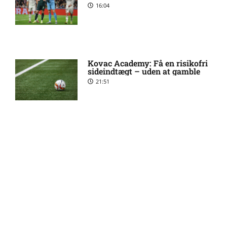
Stockholm
16:04
Stanley Wilson skadesstatus
3:08 pm
hos AIK Stockholm
Kovac Academy: Få en risikofri
sideindtægt – uden at gamble
Rodrigo Jhossel Huescas
1:19 pm
21:51
Hurtado misser kamp for FC
København
1. Division – AaB mod Kolding
12:32 pm
Guldodds på FC Barcelona –
IF: Optakt [2026/08/09]
FCK – Se ekspertens spilforslag
her
13:41
Jay-Roy Jornell Grot ude med
11:28 am
skade for OB
FOOTY ENTERTAINMENT
Sønderjyske uden Rasmus
11:23 am