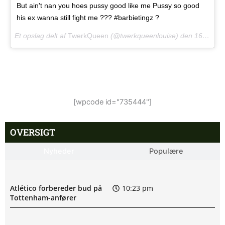
But ain't nan you hoes pussy good like me Pussy so good
his ex wanna still fight me ??? #barbietingz ?
Et opslag delt af
TwerkQueen
(@twerkqueenlouise) den
16. Apr, 2018 kl. 11.07 PDT
[wpcode id="735444"]
OVERSIGT
Nyheder
Populære
Atlético forbereder bud på
10:23 pm
Tottenham-anfører