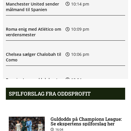
Manchester United sender
10:14 pm
målmand til Spanien
Roma enig med Atlético om
10:09 pm
verdensmester
Chelsea sælger Chalobah til
10:06 pm
Como
Premier League-klub henter
10:04 pm
FCN-profil
SPILFORSLAG FRA ODDSPROFIT
Salah lander i Tyrkiet til
10:00 pm
chokskifte
Guldodds på Champions League:
Se ekspertens spilforslag her
16:04
Arsenal henter Bruno
9:55 pm