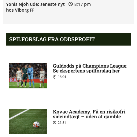
Yonis Njoh ude: seneste nyt
8:17 pm
hos Viborg FF
2. Division – Skive mod
7:58 pm
Nykøbing FC: Optakt
SPILFORSLAG FRA ODDSPROFIT
[2026/08/08]
M. Riahi skadesstatus hos
6:25 pm
Guldodds på Champions League:
Viborg FF
Se ekspertens spilforslag her
16:04
Opdatering: Isak Aron Sjong
6:09 pm
skade hos Bodø/Glimt
Kovac Academy: Få en risikofri
Eliteserien – Valerenga mod
4:43 pm
sideindtægt – uden at gamble
Bodo/Glimt: Optakt,
21:51
forventede opstillinger,
skader og karantæner