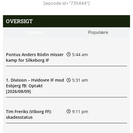
[wpcode id="735444"]
OVERSIGT
Nyheder
Populære
Pontus Anders Rödin misser
5:44 am
kamp for Silkeborg IF
1. Division – Hvidovre IF mod
5:31 am
Esbjerg fB: Optakt
[2026/08/09]
Tim Freriks (Viborg FF):
9:11 pm
skadesstatus