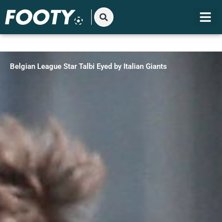
Gå
til
indholdet
Belgian League Star Talbi Eyed by Italian Giants