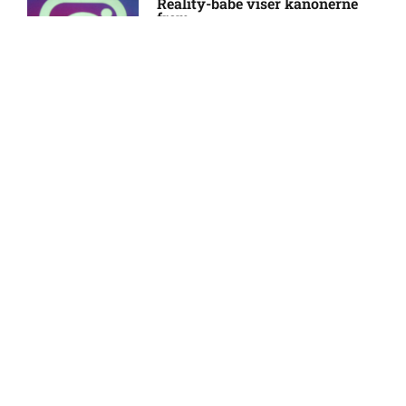
Reality-babe viser kanonerne
Tottenham-anfører
frem
18:03
Manchester United sender
10:14 pm
målmand til Spanien
Camilla Martin deler
Roma enig med Atlético om
10:09 pm
opsigtsvækkende billede
verdensmester
17:24
Chelsea sælger Chalobah til
10:06 pm
Como
FOOTY LIFESTYLE
Premier League-klub henter
10:04 pm
FCN-profil
Husker du Claire fra ‘Klovn’?
Sådan ser hun ud i dag som 53-
årig
Salah lander i Tyrkiet til
10:00 pm
12:29