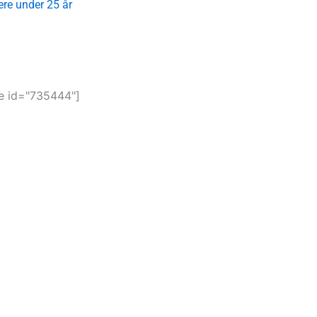
ere under 25 år
 id="735444"]