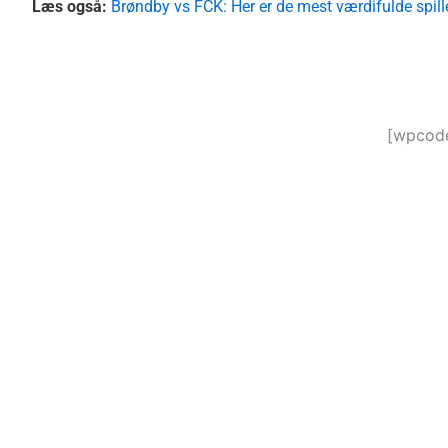
Læs også:
Brøndby vs FCK: Her er de mest værdifulde spill
[wpcode