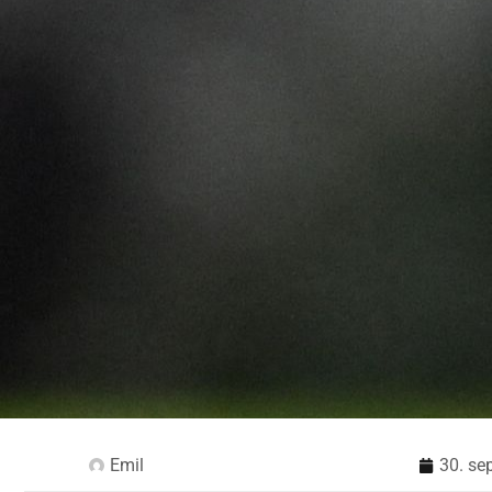
Emil
30. se