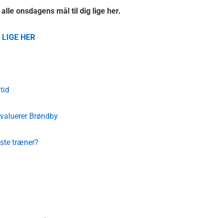
le onsdagens mål til dig lige her.
 LIGE HER
tid
evaluerer Brøndby
dste træner?