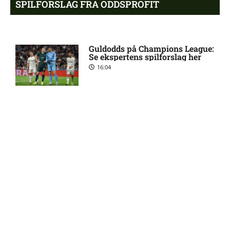
SPILFORSLAG FRA ODDSPROFIT
København
1. Division – AaB mod Kolding
12:32 pm
Guldodds på Champions League:
IF: Optakt [2026/08/09]
Se ekspertens spilforslag her
16:04
Jay-Roy Jornell Grot ude med
11:28 am
skade for OB
Kovac Academy: Få en risikofri
Sønderjyske uden Rasmus
11:23 am
sideindtægt – uden at gamble
Hjorth Vinderslev:
21:51
skadesstatus
Alexander Magnus Busch
9:46 am
skadet: seneste nyt hos
Guldodds på FC Barcelona –
Silkeborg IF
FCK – Se ekspertens spilforslag
her
13:41