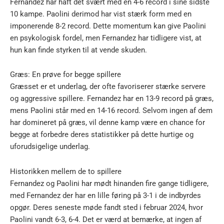
Fernandez har haft det svært med en 4-6 record i sine sidste
10 kampe. Paolini derimod har vist stærk form med en
imponerende 8-2 record. Dette momentum kan give Paolini
en psykologisk fordel, men Fernandez har tidligere vist, at
hun kan finde styrken til at vende skuden.
Græs: En prøve for begge spillere
Græsset er et underlag, der ofte favoriserer stærke servere
og aggressive spillere. Fernandez har en 13-9 record på græs,
mens Paolini står med en 14-16 record. Selvom ingen af dem
har domineret på græs, vil denne kamp være en chance for
begge at forbedre deres statistikker på dette hurtige og
uforudsigelige underlag.
Historikken mellem de to spillere
Fernandez og Paolini har mødt hinanden fire gange tidligere,
med Fernandez der har en lille føring på 3-1 i de indbyrdes
opgør. Deres seneste møde fandt sted i februar 2024, hvor
Paolini vandt 6-3, 6-4. Det er værd at bemærke, at ingen af