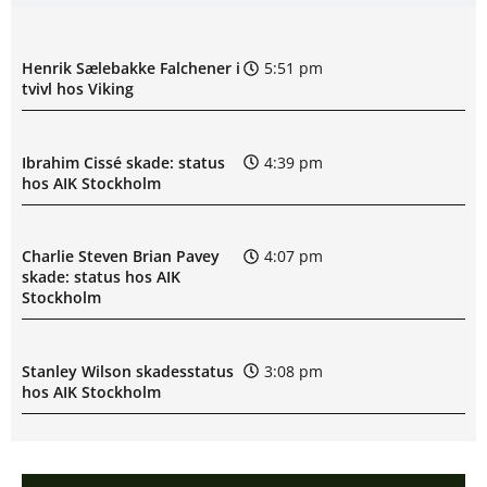
Henrik Sælebakke Falchener i
5:51 pm
tvivl hos Viking
Ibrahim Cissé skade: status
4:39 pm
hos AIK Stockholm
Charlie Steven Brian Pavey
4:07 pm
skade: status hos AIK
Stockholm
Stanley Wilson skadesstatus
3:08 pm
hos AIK Stockholm
Rodrigo Jhossel Huescas
1:19 pm
Hurtado misser kamp for FC