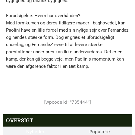
dygtighed og taktisk dygtighed.
Forudsigelse: Hvem har overhånden?
Med formkurven og deres tidligere møder i baghovedet, kan
Paolini have en lille fordel med sin nylige sejr over Fernandez
og hendes stærke form. Dog er græs et uforudsigeligt
underlag, og Fernandez’ evne til at levere stærke
præstationer under pres kan ikke undervurderes. Det er en
kamp, der kan gå begge veje, men Paolinis momentum kan
være den afgørende faktor i en tæt kamp.
[wpcode id="735444"]
OVERSIGT
Nyheder
Populære