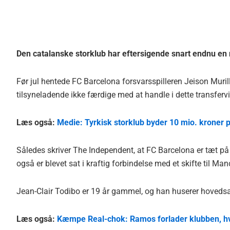
Den catalanske storklub har eftersigende snart endnu en n
Før jul hentede FC Barcelona forsvarsspilleren Jeison Muril
tilsyneladende ikke færdige med at handle i dette transferv
Læs også:
Medie: Tyrkisk storklub byder 10 mio. kroner p
Således skriver The Independent, at FC Barcelona er tæt på
også er blevet sat i kraftig forbindelse med et skifte til Man
Jean-Clair Todibo er 19 år gammel, og han huserer hovedsag
Læs også:
Kæmpe Real-chok: Ramos forlader klubben, hv