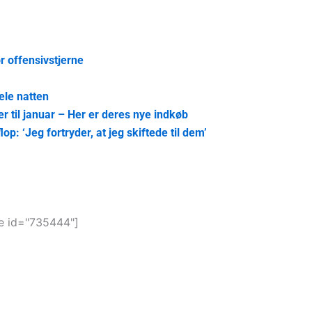
r offensivstjerne
ele natten
r til januar – Her er deres nye indkøb
op: ‘Jeg fortryder, at jeg skiftede til dem’
 id="735444"]