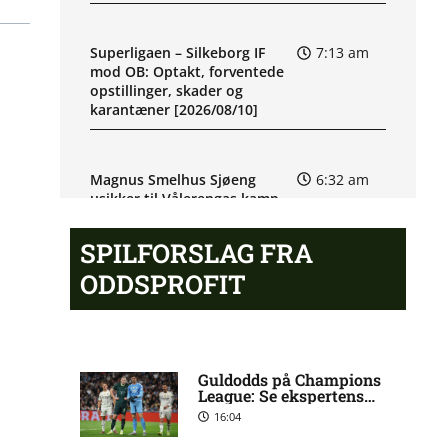
Superligaen – Silkeborg IF
7:13 am
mod OB: Optakt, forventede
opstillinger, skader og
karantæner [2026/08/10]
Magnus Smelhus Sjøeng
6:32 am
usikker til Vålerengas kamp
SPILFORSLAG FRA
2. Division – Thisted FC mod
6:09 am
ODDSPROFIT
FA 2000: Optakt [2026/08/08]
Håkon Evjen på skadeslisten
6:07 am
hos Bodø/Glimt
Guldodds på Champions
League: Se ekspertens
spilforslag her
16:04
August Mikkelsen ude med
8:33 pm