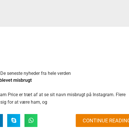
e
Side
Side
Side
Side
De seneste nyheder fra hele verden
blevet misbrugt
m Price er træt af at se sit navn misbrugt på Instagram. Flere
r sig for at være ham, og
CONTINUE READIN