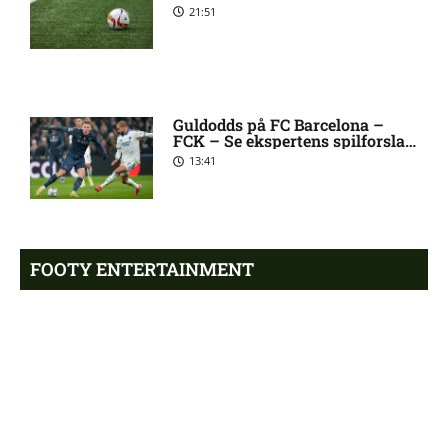
Hjorth Vinderslev:
21:51
skadesstatus
Alexander Magnus Busch
9:46 am
skadet: seneste nyt hos
Guldodds på FC Barcelona –
Silkeborg IF
FCK – Se ekspertens spilforslag
her
13:41
Mads Lautrup Freundlich på
8:31 am
skadeslisten hos Silkeborg IF
FOOTY ENTERTAINMENT
Skadesnyt: Warren Caddy
8:17 am
ude for Randers FC
Emilie Hoffmann deler
vanvittige billeder
Status på Paul Izzo hos
6:38 am
Randers FC
18:39