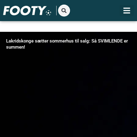
Gå
til
indholdet
Lakridskonge sætter sommerhus til salg: Så SVIMLENDE er
summen!