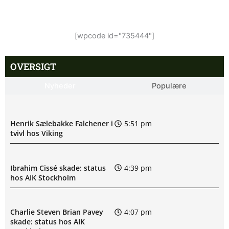
[wpcode id="735444"]
OVERSIGT
Nyheder
Populære
Henrik Sælebakke Falchener i
5:51 pm
tvivl hos Viking
Ibrahim Cissé skade: status
4:39 pm
hos AIK Stockholm
Charlie Steven Brian Pavey
4:07 pm
skade: status hos AIK