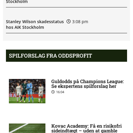
Stockholm
Stanley Wilson skadesstatus
3:08 pm
hos AIK Stockholm
Rodrigo Jhossel Huescas
1:19 pm
Hurtado misser kamp for FC
SPILFORSLAG FRA ODDSPROFIT
København
1. Division – AaB mod Kolding
12:32 pm
Guldodds på Champions League:
IF: Optakt [2026/08/09]
Se ekspertens spilforslag her
16:04
Jay-Roy Jornell Grot ude med
11:28 am
skade for OB
Kovac Academy: Få en risikofri
Sønderjyske uden Rasmus
11:23 am
sideindtægt – uden at gamble